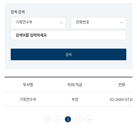
립
국
F
항목 검색
어
o
원
기획연수부
전화번호
r
조
m
직
도
국
어
원
원
장
기
획
연
수
부서명
직위/직급
전화
부
기
조
획
기획연수부
부장
02-2669-9730
직
운
및
영
업
과
무
공
첫 페이지
이전 페이지
다음 페이지
마지막 페이지
1
소
공
개
언
(부
어
서
과