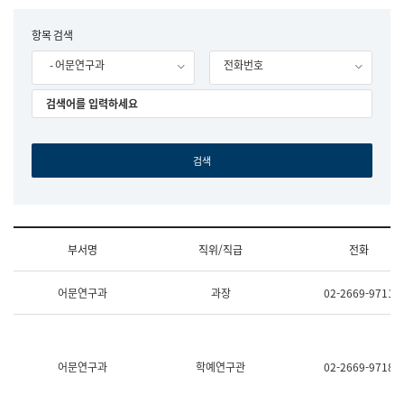
립
국
F
항목 검색
어
o
원
- 어문연구과
전화번호
r
조
m
직
도
국
어
원
원
장
기
획
연
수
부서명
직위/직급
전화
부
기
조
획
어문연구과
과장
02-2669-9711
직
운
및
영
업
과
무
공
소
공
어문연구과
학예연구관
02-2669-9718
개
언
(부
어
서
과