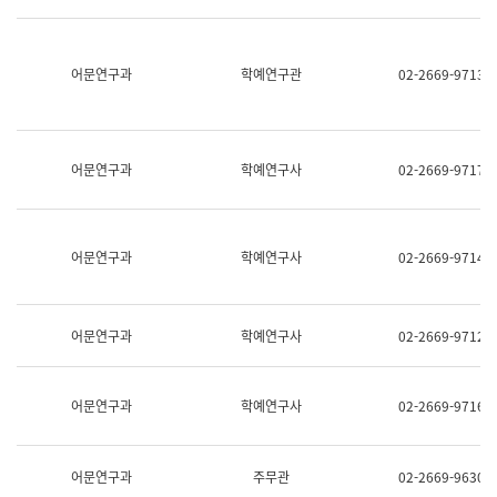
명,
교
직
육
위/
연
직
어문연구과
학예연구관
02-2669-9713
수
급,
과
전
어
화,
문
담
연
당
구
어문연구과
학예연구사
02-2669-9717
업
실
무)
어
문
연
어문연구과
학예연구사
02-2669-9714
구
과
어
문
어문연구과
학예연구사
02-2669-9712
연
구
과
(사
어문연구과
학예연구사
02-2669-9716
전
팀)
언
어
어문연구과
주무관
02-2669-9630
정