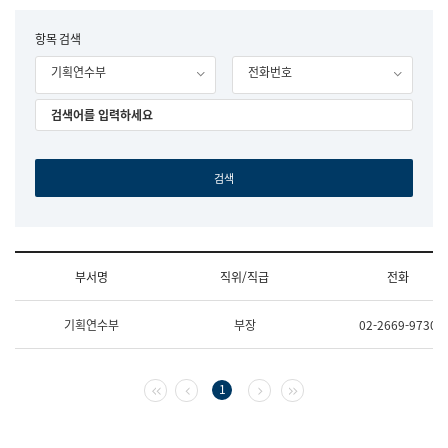
립
국
F
항목 검색
어
o
원
기획연수부
전화번호
r
조
m
직
도
국
어
원
원
장
기
획
연
수
부서명
직위/직급
전화
부
기
조
획
기획연수부
부장
02-2669-9730
직
운
및
영
업
과
무
공
첫 페이지
이전 페이지
다음 페이지
마지막 페이지
1
소
공
개
언
(부
어
서
과