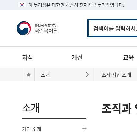
이 누리집은 대한민국 공식 전자정부 누리집입니다.
통
합
검
색
주
지식
개선
교육
메
뉴
현
Home
소개
조직·사업 소개
바로가기
재
위
치:
소개
조직과 
기관 소개