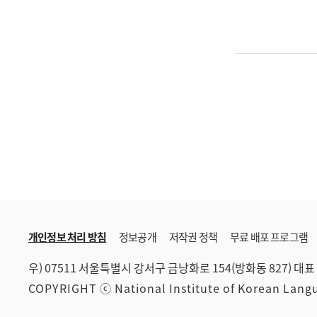
개인정보 처리 방침
정보공개
저작권 정책
무료 배포 프로그램
우) 07511 서울특별시 강서구 금낭화로 154(방화동 827)
대표 
COPYRIGHT ⓒ National Institute of Korean Lan