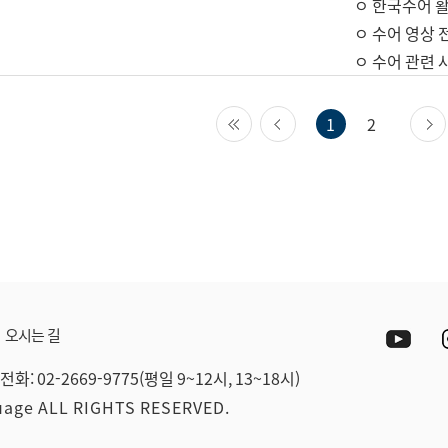
ㅇ 한국수어 활
ㅇ 수어 영상 
ㅇ 수어 관련 
첫 페이지
이전 페이지
1
2
Yout
오시는 길
전화: 02-2669-9775(평일 9~12시, 13~18시)
guage ALL RIGHTS RESERVED.