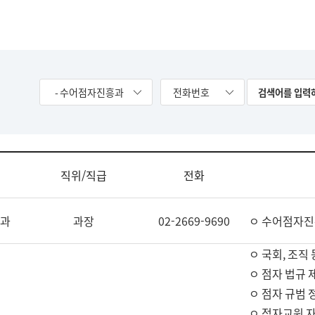
- 수어점자진흥과
전화번호
직위/직급
전화
과
과장
02-2669-9690
ㅇ 수어점자진
ㅇ 국회, 조직 
ㅇ 점자 법규 
ㅇ 점자 규범 
ㅇ 점자교원 