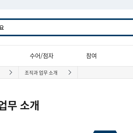
수어/점자
참여
조직과 업무 소개
바로가기
바로가기
업무 소개