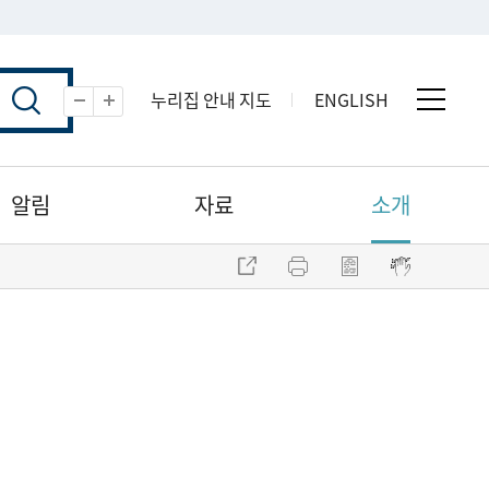
누리집 안내 지도
ENGLISH
전체 
축소
확대
알림
자료
소개
주소 복사
프린트
점자파일 내려받기
점자뷰어 보