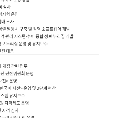
격 심사
검정시험 운영
실태 조사
병렬 말뭉치 구축 및 점역 소프트웨어 개발
격 관리 시스템·수어 종합 정보 누리집 개발
정보 누리집 운영 및 유지보수
민원 대응
제·개정 관련 업무
사전 편찬위원회 운영
사전> 운영
한국어 사전> 운영 및 2단계 편찬
시스템 유지보수
원 자격제도 운영
원 자격 심사
육능력 검정시험 운영