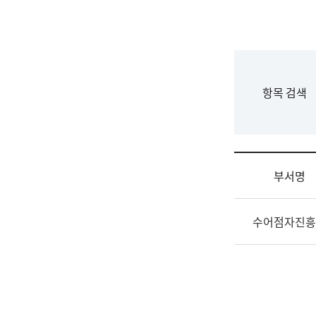
국
립
국
어
원
F
항목 검색
조
o
직
r
도
m
국
어
부서명
원
원
조
장
수어점자진흥
직
기
및
획
업
연
무
수
소
부
개
기