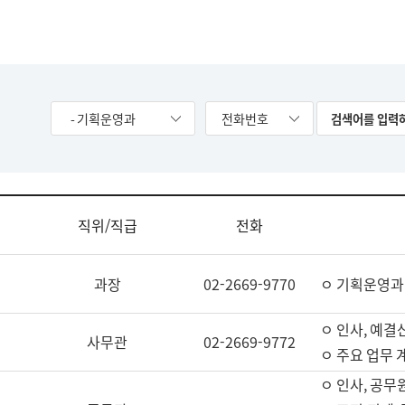
- 기획운영과
전화번호
직위/직급
전화
과장
02-2669-9770
ㅇ 기획운영과
ㅇ 인사, 예결산
사무관
02-2669-9772
ㅇ 주요 업무 
ㅇ 인사, 공무