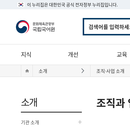
이 누리집은 대한민국 공식 전자정부 누리집입니다.
통
합
검
색
주
지식
개선
교육
메
뉴
현
Home
소개
조직·사업 소개
바로가기
재
위
치:
소개
조직과 
기관 소개