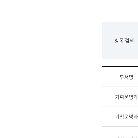
국
립
국
어
원
F
항목 검색
조
o
직
r
도
m
국
어
부서명
원
원
조
장
기획운영과
직
기
및
획
업
연
기획운영과
무
수
소
부
개
기