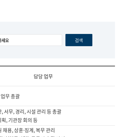
담당 업무
 업무 총괄
, 서무, 경리, 시설 관리 등 총괄
계획, 기관장 회의 등
원 채용, 상훈·징계, 복무 관리