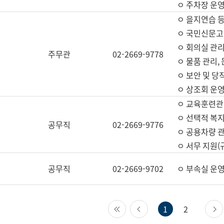
ㅇ 주차장 운
ㅇ 을지연습 
ㅇ 국민신문고,
ㅇ 회의실 관리
주무관
02-2669-9778
ㅇ 물품 관리,
ㅇ 보안 및 당
ㅇ 상조회 운
ㅇ 교육훈련관
ㅇ 선택적 복지
공무직
02-2669-9776
ㅇ 공용차량 관
ㅇ 서무 지원(
공무직
02-2669-9702
ㅇ 부속실 운
첫 페이지
이전 페이지
1
2