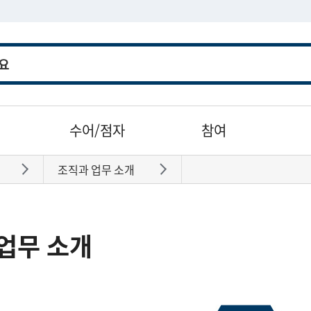
수어/점자
참여
조직과 업무 소개
바로가기
바로가기
업무 소개