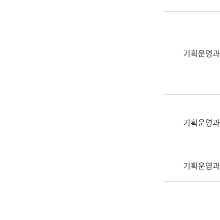
실
어
문
연
구
기획운영과
과
어
문
연
구
과
기획운영과
(사
전
팀)
기획운영과
언
어
정
보
과