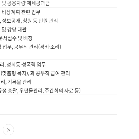
영 및 공용차량 제세공과금
등 비상계획 관련 업무
 정보공개, 청원 등 민원 관리
 및 강당 대관
 문서접수 및 배정
직 업무, 공무직 관리(경비·조리)
영
리, 성희롱·성폭력 업무
(맞춤형 복지), 과 공무직 급여 관리
리, 기록물 관리
규정 총괄, 우편물관리, 주간회의 자료 등)
영
다음 페이지
마지막 페이지