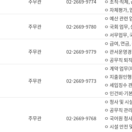
주무관
02-2669-9774
ㅇ 조직·직제,
ㅇ 자체평가,
ㅇ 예산 관련 
주무관
02-2669-9780
ㅇ 국회 업무
ㅇ 서무업무,
ㅇ 급여, 연금
주무관
02-2669-9779
ㅇ 관서운영경비
ㅇ 공무직 퇴직
ㅇ 계약 업무(
ㅇ 지출원인행위
주무관
02-2669-9773
ㅇ 세입징수 
ㅇ 인건비·기
ㅇ 청사 및 시
ㅇ 공무직 관리
주무관
02-2669-9768
ㅇ 국어원 청
ㅇ 시설 안전 