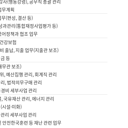
 감사(행동강령), 공무직 총괄 관리
 업무계획
업무(편성, 결산 등)
, 성과관리(통합재정사업평가 등)
 국어정책과 협조 업무
, 건강보험
 출납, 지출 업무(지출관 보조)
금 등
재무관 보조)
, 예산집행 관리, 회계직 관리
관리, 법적의무구매 관리
본경비 세부사업 관리
설, 국유재산 관리, 에너지 관리
(시설·미화)
사관리 세부사업 관리
및 안전한국훈련 등 재난 관련 업무