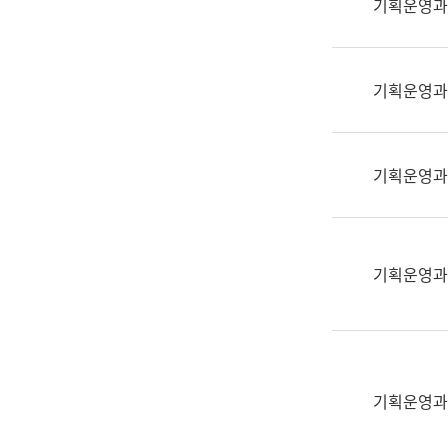
기획운영과
(부
획
서
운
명,
영
직
기획운영과
과
위/
공
직
공
급,
언
기획운영과
전
어
화,
과
담
교
당
육
기획운영과
업
연
무)
수
과
어
문
기획운영과
연
구