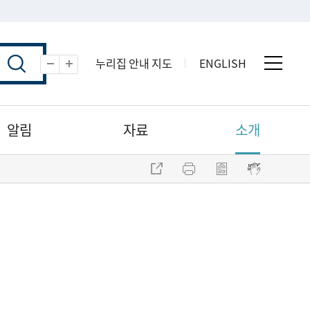
누리집 안내 지도
ENGLISH
전체 
축소
확대
알림
자료
소개
주소 복사
프린트
점자파일 내려받기
점자뷰어 보