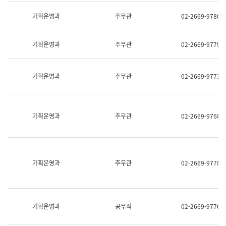
명,
교
직
기획운영과
주무관
02-2669-9780
육
위/
연
직
수
급,
과
기획운영과
주무관
02-2669-9779
전
어
화,
문
담
연
당
기획운영과
주무관
02-2669-9773
구
업
실
무)
어
문
연
기획운영과
주무관
02-2669-9768
구
과
어
문
연
구
기획운영과
주무관
02-2669-9778
과
(사
전
팀)
언
기획운영과
공무직
02-2669-9776
어
정