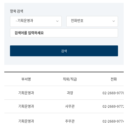
립
국
F
항목 검색
어
o
원
- 기획운영과
전화번호
r
조
m
직
도
국
어
원
원
장
기
획
연
수
부서명
직위/직급
전화
부
기
조
획
기획운영과
과장
02-2669-9770
직
운
및
영
업
과
기획운영과
사무관
02-2669-9772
무
공
소
공
개
언
기획운영과
주무관
02-2669-9774
(부
어
서
과