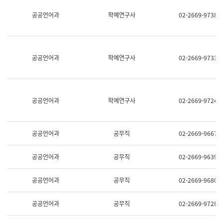
명,
교
공공언어과
학예연구사
02-2669-9738
직
육
위/
연
직
수
급,
과
전
어
공공언어과
학예연구사
02-2669-9733
화,
문
담
연
당
구
업
실
무)
어
공공언어과
학예연구사
02-2669-9724
문
연
구
과
공공언어과
공무직
02-2669-9667
어
문
연
공공언어과
공무직
02-2669-9639
구
과
(사
공공언어과
공무직
02-2669-9680
전
팀)
언
공공언어과
공무직
02-2669-9728
어
정