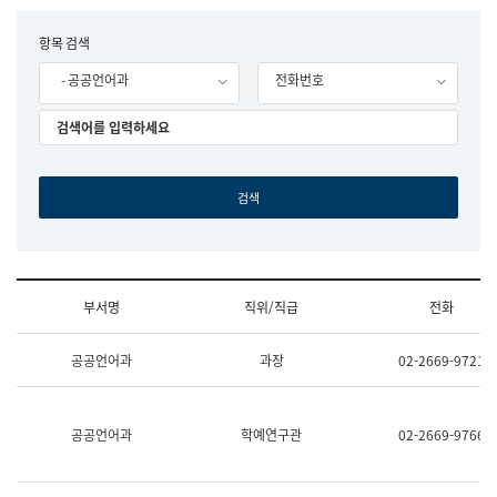
립
국
F
항목 검색
어
o
원
- 공공언어과
전화번호
r
조
m
직
도
국
어
원
원
장
기
획
연
수
부서명
직위/직급
전화
부
기
조
획
공공언어과
과장
02-2669-9721
직
운
및
영
업
과
무
공
공공언어과
학예연구관
02-2669-9766
소
공
개
언
(부
어
서
과