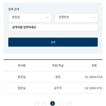
립
국
F
항목 검색
어
o
원
원장실
전화번호
r
조
m
직
도
국
어
원
원
장
기
획
연
수
부서명
직위/직급
전화
부
기
조
획
원장실
원장
02-2669-9700
직
운
및
영
업
과
원장실
공무직
02-2669-9702
무
공
소
공
개
언
(부
어
첫 페이지
이전 페이지
다음 페이지
마지막 페이지
1
서
과