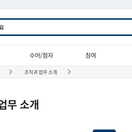
수어/점자
참여
조직과 업무 소개
바로가기
바로가기
업무 소개