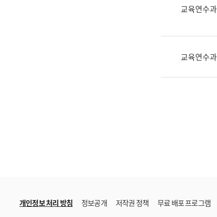
한
교육연수과
국
어
진
흥
교육연수과
과
수
어
점
자
진
흥
과
개인정보 처리 방침
정보공개
저작권 정책
무료 배포 프로그램