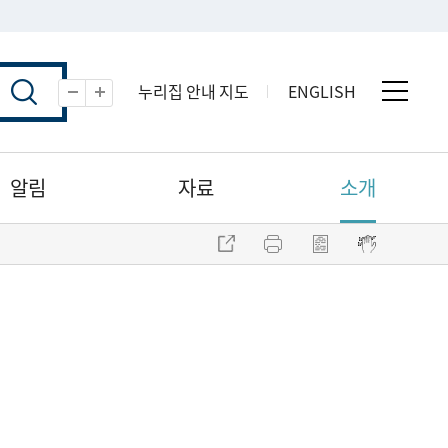
누리집 안내 지도
ENGLISH
전체 
축소
확대
알림
자료
소개
주소 복사
프린트
점자파일 내려받기
점자뷰어 보