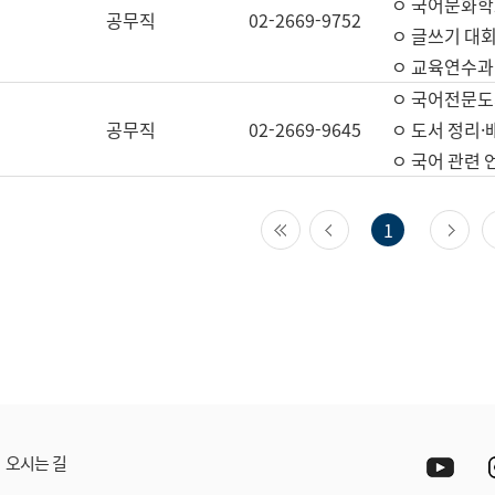
ㅇ 국어문화학
공무직
02-2669-9752
ㅇ 글쓰기 대회
ㅇ 교육연수과
ㅇ 국어전문도
공무직
02-2669-9645
ㅇ 도서 정리·
ㅇ 국어 관련
첫 페이지
이전 페이지
다
1
Yout
오시는 길