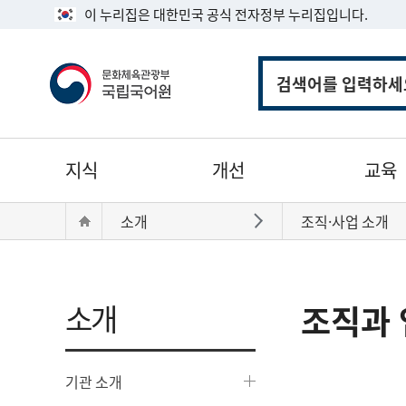
이 누리집은 대한민국 공식 전자정부 누리집입니다.
통
합
검
색
주
지식
개선
교육
메
뉴
현
Home
소개
조직·사업 소개
바로가기
재
위
치:
소개
조직과 
기관 소개