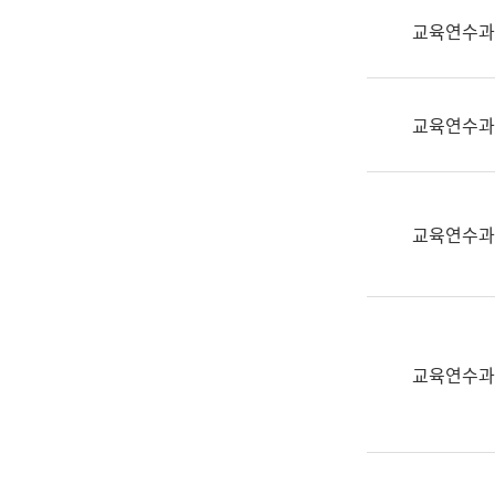
실
교육연수과
어
문
연
구
교육연수과
과
어
문
연
교육연수과
구
과
(사
전
팀)
교육연수과
언
어
정
보
과