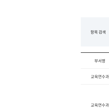
국
립
국
어
원
F
항목 검색
조
o
직
r
도
m
국
어
부서명
원
원
조
장
교육연수과
직
기
및
획
업
연
무
수
소
부
교육연수과
개
기