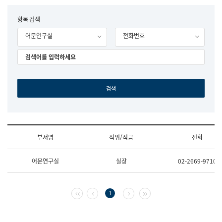
립
국
F
항목 검색
어
o
원
어문연구실
전화번호
r
조
m
직
도
국
어
원
원
장
기
획
연
수
부서명
직위/직급
전화
부
기
조
획
어문연구실
실장
02-2669-9710
직
운
및
영
업
과
무
공
첫 페이지
이전 페이지
다음 페이지
마지막 페이지
1
소
공
개
언
(부
어
서
과