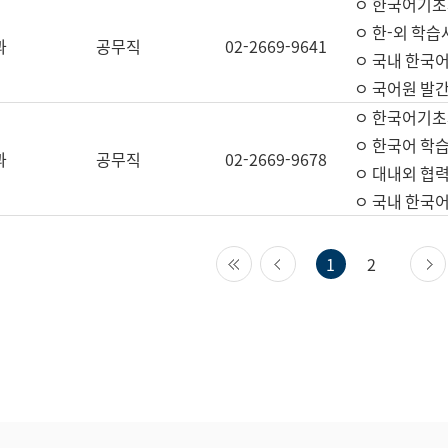
ㅇ 한국어기초
ㅇ 한-외 학습
과
공무직
02-2669-9641
ㅇ 국내 한국
ㅇ 국어원 발간
ㅇ 한국어기초
ㅇ 한국어 학
과
공무직
02-2669-9678
ㅇ 대내외 협력
ㅇ 국내 한국
첫 페이지
이전 페이지
1
2