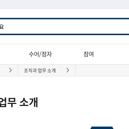
수어/점자
참여
조직과 업무 소개
바로가기
바로가기
업무 소개