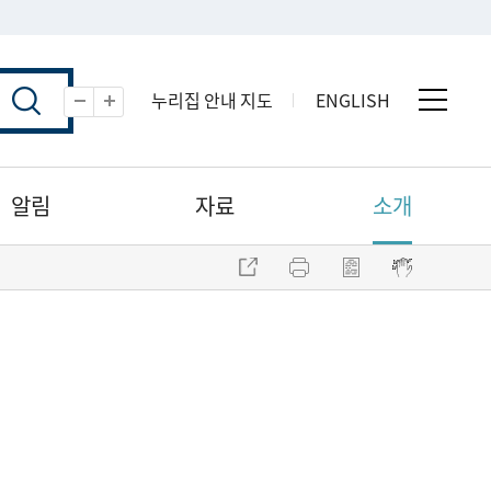
누리집 안내 지도
ENGLISH
전체 
축소
확대
알림
자료
소개
주소 복사
프린트
점자파일 내려받기
점자뷰어 보