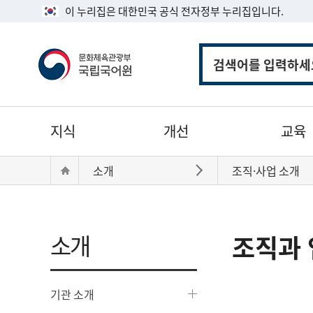
이 누리집은 대한민국 공식 전자정부 누리집입니다.
통
합
검
색
주
지식
개선
교육
메
뉴
현
Home
소개
조직·사업 소개
바로가기
재
위
치:
소개
조직과 
기관 소개