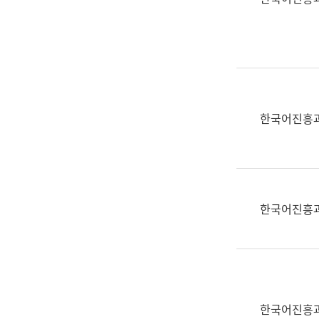
(부
획
서
운
명,
영
직
과
위/
공
직
공
급,
언
한국어진흥
전
어
화,
과
담
교
당
육
업
연
한국어진흥
무)
수
과
어
문
연
구
한국어진흥