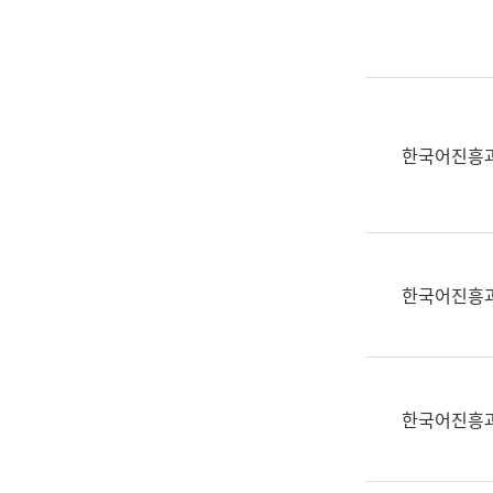
실
어
문
연
구
과
한국어진흥
어
문
연
구
과
한국어진흥
(사
전
팀)
언
어
한국어진흥
정
보
과