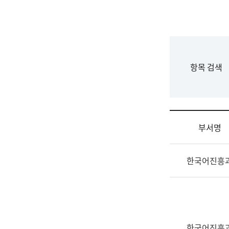
국
립
국
어
원
F
항목 검색
조
o
직
r
도
m
국
어
부서명
원
원
조
장
한국어진흥
직
기
및
획
업
연
무
수
소
부
개
기
한국어진흥