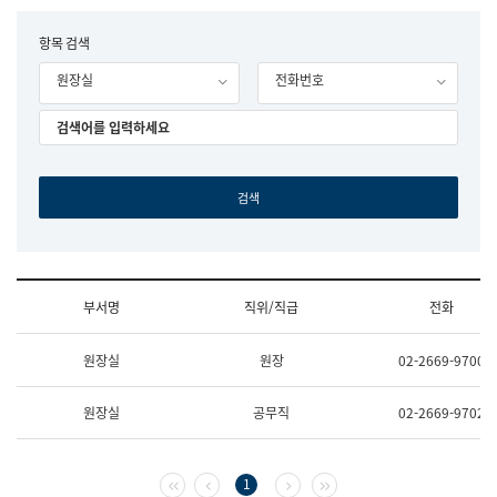
립
국
F
항목 검색
어
o
원
원장실
전화번호
r
조
m
직
도
국
어
원
원
장
기
획
연
수
부서명
직위/직급
전화
부
기
조
획
원장실
원장
02-2669-9700
직
운
및
영
업
과
원장실
공무직
02-2669-9702
무
공
소
공
개
언
(부
어
첫 페이지
이전 페이지
다음 페이지
마지막 페이지
1
서
과