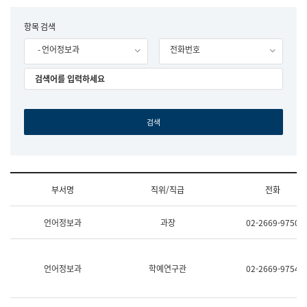
립
국
F
항목 검색
어
o
원
- 언어정보과
전화번호
r
조
m
직
도
국
어
원
원
장
기
획
연
수
부서명
직위/직급
전화
부
기
조
획
언어정보과
과장
02-2669-9750
직
운
및
영
업
과
무
공
언어정보과
학예연구관
02-2669-9754
소
공
개
언
(부
어
서
과