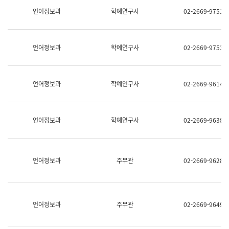
명,
교
언어정보과
학예연구사
02-2669-9751
직
육
위/
연
직
수
급,
과
언어정보과
학예연구사
02-2669-9753
전
어
화,
문
담
연
당
구
언어정보과
학예연구사
02-2669-9614
업
실
무)
어
문
연
언어정보과
학예연구사
02-2669-9638
구
과
어
문
연
언어정보과
주무관
02-2669-9628
구
과
(사
전
팀)
언어정보과
주무관
02-2669-9649
언
어
정