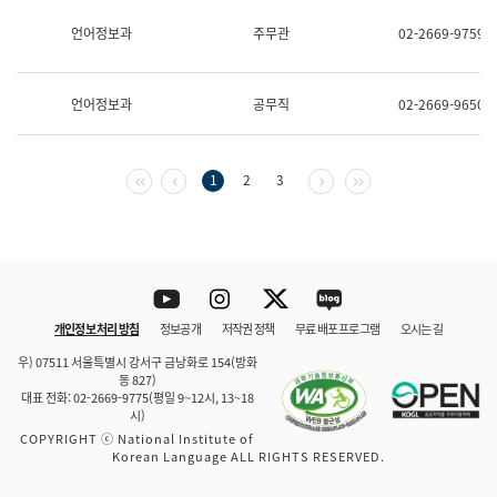
보
과
언어정보과
주무관
02-2669-9759
한
국
어
언어정보과
공무직
02-2669-9650
진
흥
과
수
첫 페이지
이전 페이지
다음 페이지
마지막 페이지
1
2
3
어
점
자
진
흥
과
Youtube
Instagram
Twitter
blog
개인정보 처리 방침
정보공개
저작권 정책
무료 배포 프로그램
오시는 길
바로 가기
문체부와 소속기관
우) 07511 서울특별시 강서구 금낭화로 154(방화
동 827)
대표 전화: 02-2669-9775(평일 9~12시, 13~18
시)
COPYRIGHT ⓒ National Institute of
Korean Language ALL RIGHTS RESERVED.