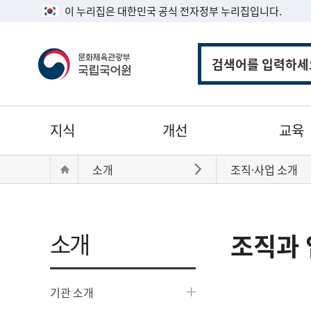
이 누리집은 대한민국 공식 전자정부 누리집입니다.
통
합
검
색
주
지식
개선
교육
메
뉴
현
Home
소개
조직·사업 소개
바로가기
재
위
치:
소개
조직과 
기관 소개