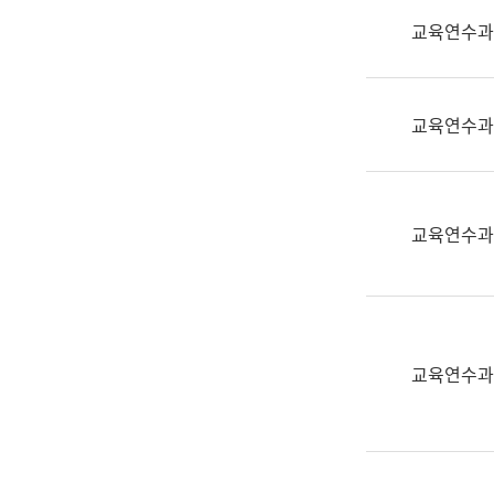
실
교육연수과
어
문
연
구
교육연수과
과
어
문
연
교육연수과
구
과
(사
전
팀)
교육연수과
언
어
정
보
과