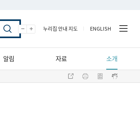
누리집 안내 지도
ENGLISH
전체 
축소
확대
알림
자료
소개
주소 복사
프린트
점자파일 내려받기
점자뷰어 보