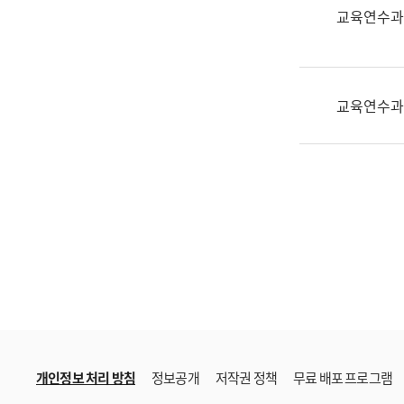
한
교육연수과
국
어
진
흥
교육연수과
과
수
어
점
자
진
흥
과
개인정보 처리 방침
정보공개
저작권 정책
무료 배포 프로그램