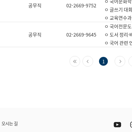
ㅇ 국어문화학
공무직
02-2669-9752
ㅇ 글쓰기 대회
ㅇ 교육연수과
ㅇ 국어전문도
공무직
02-2669-9645
ㅇ 도서 정리·
ㅇ 국어 관련
첫 페이지
이전 페이지
다
1
Yout
오시는 길