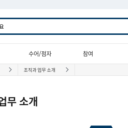
수어/점자
참여
조직과 업무 소개
바로가기
바로가기
업무 소개