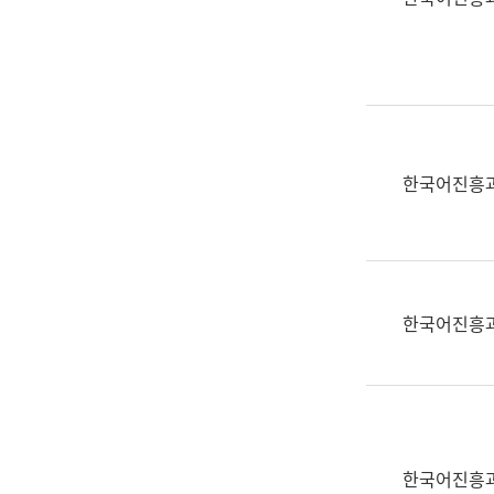
(부
획
서
운
명,
영
직
과
위/
공
직
공
급,
언
한국어진흥
전
어
화,
과
담
교
당
육
업
연
한국어진흥
무)
수
과
어
문
연
구
한국어진흥