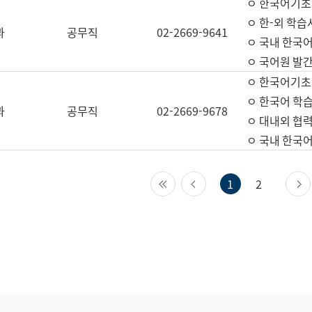
ㅇ 한국어기초
ㅇ 한-외 학습
과
공무직
02-2669-9641
ㅇ 국내 한국
ㅇ 국어원 발간
ㅇ 한국어기초
ㅇ 한국어 학
과
공무직
02-2669-9678
ㅇ 대내외 협력
ㅇ 국내 한국
첫 페이지
이전 페이지
1
2