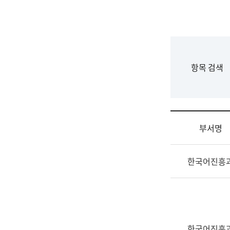
국
립
국
어
원
F
항목 검색
조
o
직
r
도
m
국
어
부서명
원
원
조
장
한국어진흥
직
기
및
획
업
연
무
수
소
부
개
기
한국어진흥