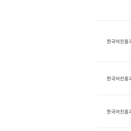
실
어
문
연
구
과
한국어진흥
어
문
연
구
과
한국어진흥
(사
전
팀)
언
어
한국어진흥
정
보
과