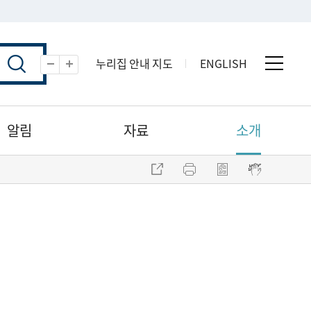
누리집 안내 지도
ENGLISH
전체 
축소
확대
알림
자료
소개
주소 복사
프린트
점자파일 내려받기
점자뷰어 보