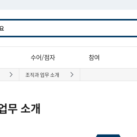
수어/점자
참여
조직과 업무 소개
바로가기
바로가기
업무 소개