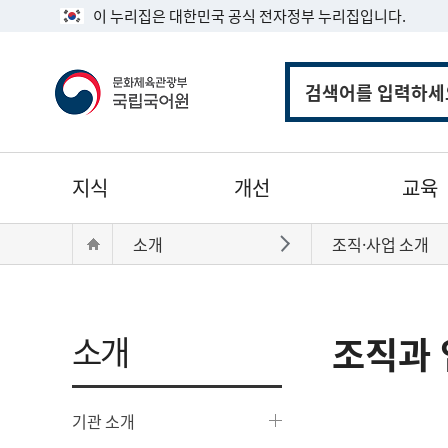
이 누리집은 대한민국 공식 전자정부 누리집입니다.
통
합
검
색
주
지식
개선
교육
메
뉴
현
Home
소개
조직·사업 소개
바로가기
재
위
치:
소개
조직과 
기관 소개