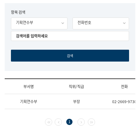
립
국
F
항목 검색
어
o
원
기획연수부
전화번호
r
조
m
직
도
국
어
원
원
장
기
획
연
수
부서명
직위/직급
전화
부
기
조
획
기획연수부
부장
02-2669-9730
직
운
및
영
업
과
무
공
첫 페이지
이전 페이지
다음 페이지
마지막 페이지
1
소
공
개
언
(부
어
서
과