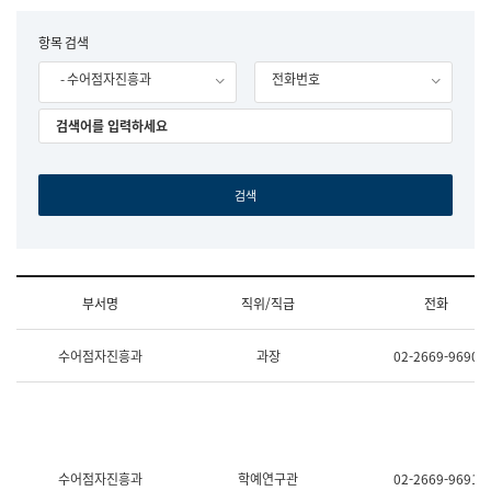
립
국
F
항목 검색
어
o
원
- 수어점자진흥과
전화번호
r
조
m
직
도
국
어
원
원
장
기
획
연
수
부서명
직위/직급
전화
부
기
조
획
수어점자진흥과
과장
02-2669-9690
직
운
및
영
업
과
무
공
소
공
개
언
(부
어
수어점자진흥과
학예연구관
02-2669-9691
서
과