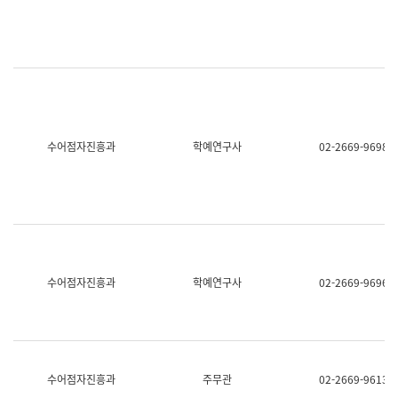
명,
교
직
육
위/
연
직
수
급,
과
전
어
화,
문
담
연
당
구
수어점자진흥과
학예연구사
02-2669-9698
업
실
무)
어
문
연
구
과
어
문
연
수어점자진흥과
학예연구사
02-2669-9696
구
과
(사
전
팀)
언
어
수어점자진흥과
주무관
02-2669-9613
정