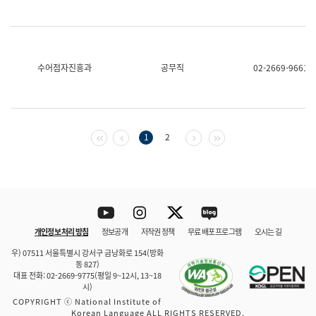
수어점자진흥과
공무직
02-2669-9661
첫 페이지
이전 페이지
다음 페이지
마지막 페이지
1
2
Youtube
Instagram
Twitter
blog
개인정보 처리 방침
정보공개
저작권 정책
무료 배포 프로그램
오시는 길
바로 가기
문체부와 소속기관
우) 07511 서울특별시 강서구 금낭화로 154(방화
동 827)
대표 전화: 02-2669-9775(평일 9~12시, 13~18
시)
COPYRIGHT ⓒ National Institute of
Korean Language ALL RIGHTS RESERVED.