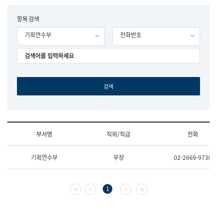
립
국
F
항목 검색
어
o
원
기획연수부
전화번호
r
조
m
직
도
국
어
원
원
장
기
획
연
수
부서명
직위/직급
전화
부
기
조
획
기획연수부
부장
02-2669-9730
직
운
및
영
업
과
무
공
첫 페이지
이전 페이지
다음 페이지
마지막 페이지
1
소
공
개
언
(부
어
서
과