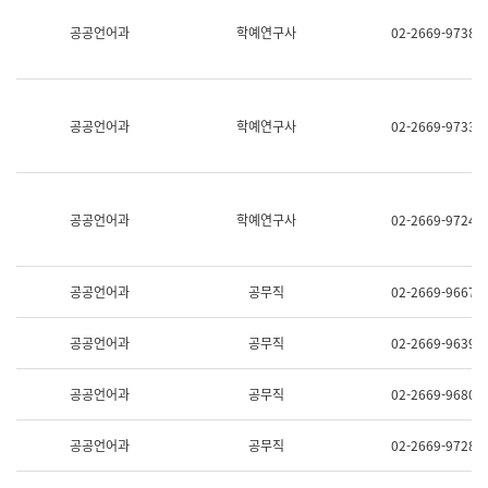
명,
교
공공언어과
학예연구사
02-2669-9738
직
육
위/
연
직
수
급,
과
전
어
공공언어과
학예연구사
02-2669-9733
화,
문
담
연
당
구
업
실
무)
어
공공언어과
학예연구사
02-2669-9724
문
연
구
과
공공언어과
공무직
02-2669-9667
어
문
연
공공언어과
공무직
02-2669-9639
구
과
(사
공공언어과
공무직
02-2669-9680
전
팀)
언
공공언어과
공무직
02-2669-9728
어
정