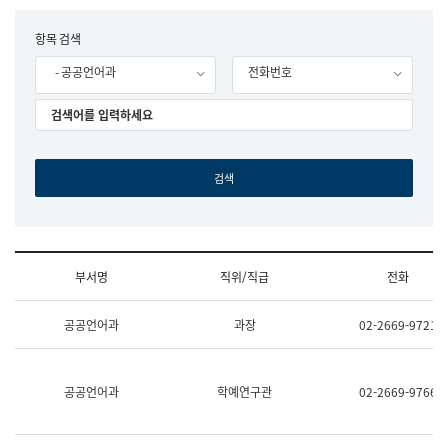
립
국
F
항목 검색
어
o
원
- 공공언어과
전화번호
r
조
m
직
도
국
어
원
원
장
기
획
연
수
부서명
직위/직급
전화
부
기
조
획
공공언어과
과장
02-2669-9721
직
운
및
영
업
과
무
공
공공언어과
학예연구관
02-2669-9766
소
공
개
언
(부
어
서
과