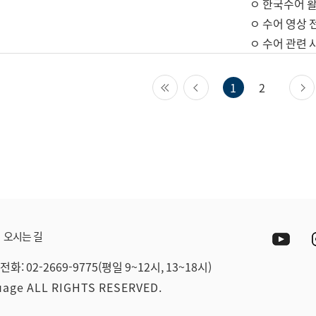
ㅇ 한국수어 활
ㅇ 수어 영상 
ㅇ 수어 관련 
첫 페이지
이전 페이지
1
2
Yout
오시는 길
전화: 02-2669-9775(평일 9~12시, 13~18시)
guage ALL RIGHTS RESERVED.