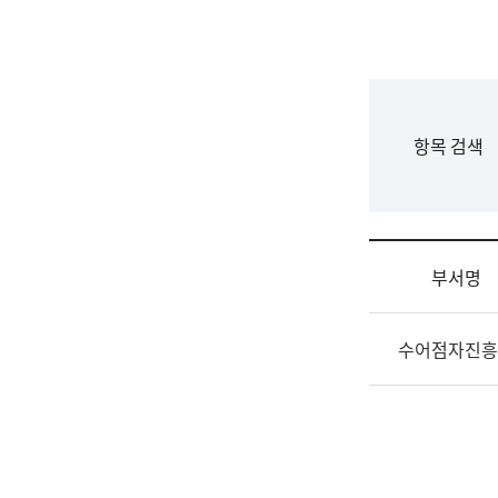
국
립
국
어
원
F
항목 검색
조
o
직
r
도
m
국
어
부서명
원
원
조
장
수어점자진흥
직
기
및
획
업
연
무
수
소
부
개
기