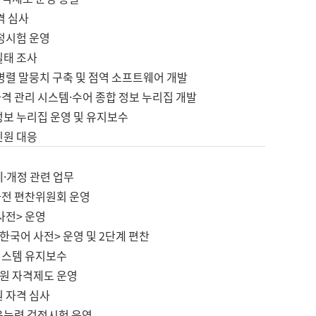
격 심사
검정시험 운영
실태 조사
병렬 말뭉치 구축 및 점역 소프트웨어 개발
격 관리 시스템·수어 종합 정보 누리집 개발
정보 누리집 운영 및 유지보수
민원 대응
제·개정 관련 업무
사전 편찬위원회 운영
사전> 운영
한국어 사전> 운영 및 2단계 편찬
시스템 유지보수
원 자격제도 운영
원 자격 심사
육능력 검정시험 운영