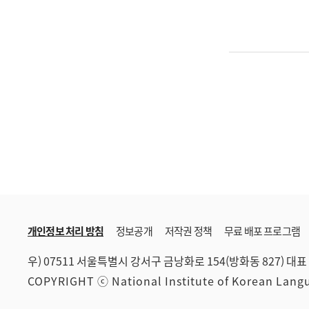
개인정보 처리 방침
정보공개
저작권 정책
무료 배포 프로그램
우) 07511 서울특별시 강서구 금낭화로 154(방화동 827)
대표 
COPYRIGHT ⓒ National Institute of Korean Lan