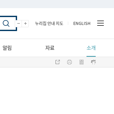
누리집 안내 지도
ENGLISH
전체 
축소
확대
알림
자료
소개
주소 복사
프린트
점자파일 내려받기
점자뷰어 보