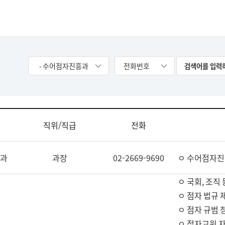
- 수어점자진흥과
전화번호
직위/직급
전화
과
과장
02-2669-9690
ㅇ 수어점자진
ㅇ 국회, 조직 
ㅇ 점자 법규 
ㅇ 점자 규범 
ㅇ 점자교원 