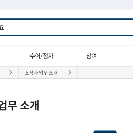
수어/점자
참여
조직과 업무 소개
바로가기
바로가기
업무 소개