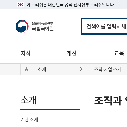
이 누리집은 대한민국 공식 전자정부 누리집입니다.
통
합
검
색
주
지식
개선
교육
메
뉴
현
Home
소개
조직·사업 소개
바로가기
재
위
치:
소개
조직과 
기관 소개