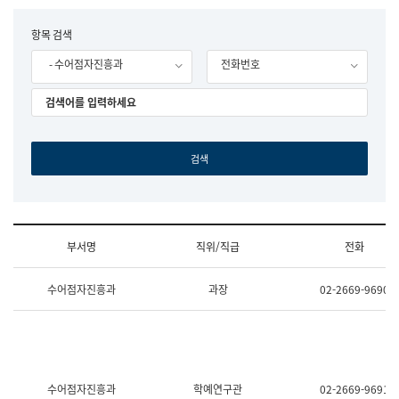
립
국
F
항목 검색
어
o
원
- 수어점자진흥과
전화번호
r
조
m
직
도
국
어
원
원
장
기
획
연
수
부서명
직위/직급
전화
부
기
조
획
수어점자진흥과
과장
02-2669-9690
직
운
및
영
업
과
무
공
소
공
개
언
(부
어
수어점자진흥과
학예연구관
02-2669-9691
서
과