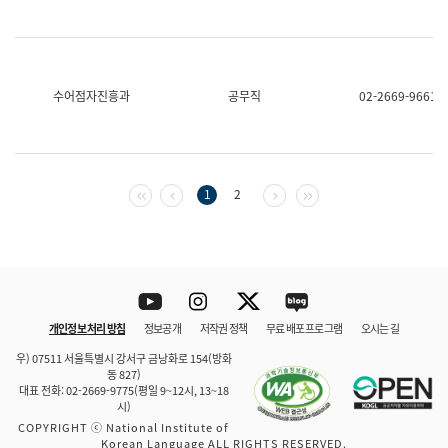
수어점자진흥과
공무직
02-2669-9661
첫 페이지
이전 페이지
다음 페이지
마지막 페이지
1
2
Youtube
Instagram
Twitter
blog
개인정보 처리 방침
정보공개
저작권 정책
무료 배포 프로그램
오시는 길
바로 가기
문체부와 소속기관
우) 07511 서울특별시 강서구 금낭화로 154(방화
동 827)
대표 전화: 02-2669-9775(평일 9~12시, 13~18
시)
COPYRIGHT ⓒ National Institute of
Korean Language ALL RIGHTS RESERVED.