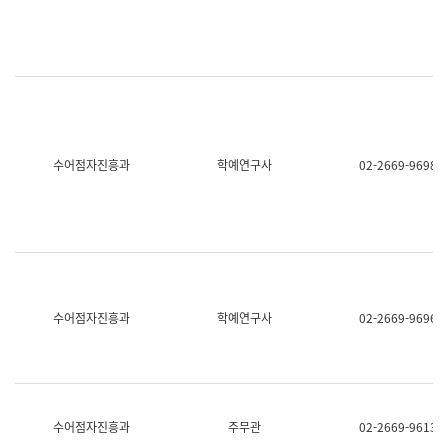
명,
교
직
육
위/
연
직
수
급,
과
전
어
화,
문
담
연
당
구
수어점자진흥과
학예연구사
02-2669-9698
업
실
무)
어
문
연
구
과
어
문
연
수어점자진흥과
학예연구사
02-2669-9696
구
과
(사
전
팀)
언
어
수어점자진흥과
주무관
02-2669-9613
정