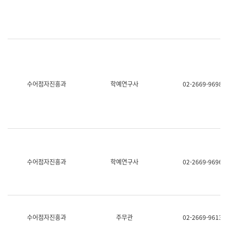
명,
교
직
육
위/
연
직
수
급,
과
전
어
화,
문
담
연
당
구
수어점자진흥과
학예연구사
02-2669-9698
업
실
무)
어
문
연
구
과
어
문
연
수어점자진흥과
학예연구사
02-2669-9696
구
과
(사
전
팀)
언
어
수어점자진흥과
주무관
02-2669-9613
정