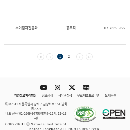
수어점자진흥과
공무직
02-2669-9661
첫 페이지
이전 페이지
다음 페이지
마지막 페이지
1
2
Youtube
Instagram
Twitter
blog
개인정보 처리 방침
정보공개
저작권 정책
무료 배포 프로그램
오시는 길
바로 가기
문체부와 소속기관
우) 07511 서울특별시 강서구 금낭화로 154(방화
동 827)
대표 전화: 02-2669-9775(평일 9~12시, 13~18
시)
COPYRIGHT ⓒ National Institute of
Korean Language ALL RIGHTS RESERVED.