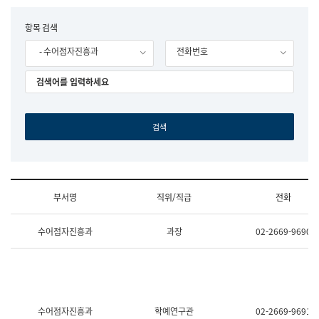
립
국
F
항목 검색
어
o
원
- 수어점자진흥과
전화번호
r
조
m
직
도
국
어
원
원
장
기
획
연
수
부서명
직위/직급
전화
부
기
조
획
수어점자진흥과
과장
02-2669-9690
직
운
및
영
업
과
무
공
소
공
개
언
(부
어
수어점자진흥과
학예연구관
02-2669-9691
서
과