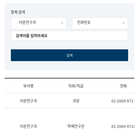
립
국
F
항목 검색
어
o
원
- 어문연구과
전화번호
r
조
m
직
도
국
어
원
원
장
기
획
연
수
부서명
직위/직급
전화
부
기
조
획
어문연구과
과장
02-2669-9711
직
운
및
영
업
과
무
공
소
공
어문연구과
학예연구관
02-2669-9718
개
언
(부
어
서
과