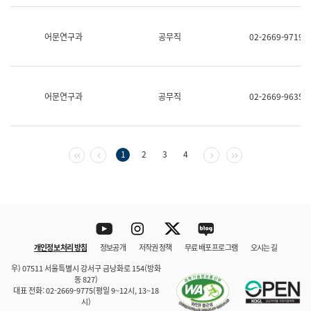
보
과
한
어문연구과
공무직
02-2669-9719
국
어
진
흥
과
어문연구과
공무직
02-2669-9635
수
어
점
자
진
첫 페이지
이전 페이지
다음 페이지
마지막 페이지
1
2
3
4
흥
과
Youtube
Instagram
Twitter
blog
개인정보 처리 방침
정보공개
저작권 정책
무료 배포 프로그램
오시는 길
바로 가기
문체부와 소속기관
우) 07511 서울특별시 강서구 금낭화로 154(방화
동 827)
대표 전화: 02-2669-9775(평일 9~12시, 13~18
시)