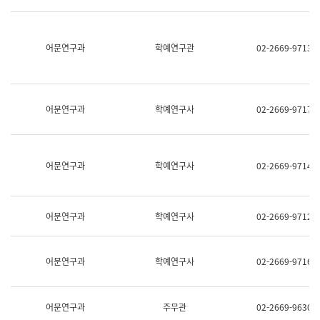
명,
교
직
육
위/
연
직
어문연구과
학예연구관
02-2669-9713
수
급,
과
전
어
화,
문
담
연
당
구
어문연구과
학예연구사
02-2669-9717
업
실
무)
어
문
연
어문연구과
학예연구사
02-2669-9714
구
과
어
문
어문연구과
학예연구사
02-2669-9712
연
구
과
(사
어문연구과
학예연구사
02-2669-9716
전
팀)
언
어
어문연구과
주무관
02-2669-9630
정