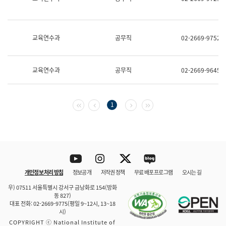
보
과
한
국
교육연수과
공무직
02-2669-9752
어
진
흥
과
교육연수과
공무직
02-2669-9645
수
어
점
자
첫 페이지
이전 페이지
다음 페이지
마지막 페이지
1
진
흥
과
Youtube
Instagram
Twitter
blog
개인정보 처리 방침
정보공개
저작권 정책
무료 배포 프로그램
오시는 길
바로 가기
문체부와 소속기관
우) 07511 서울특별시 강서구 금낭화로 154(방화
동 827)
대표 전화: 02-2669-9775(평일 9~12시, 13~18
시)
COPYRIGHT ⓒ National Institute of