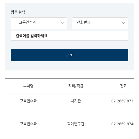
립
국
F
항목 검색
어
o
원
- 교육연수과
전화번호
r
조
m
직
도
국
어
원
원
장
기
획
연
수
부서명
직위/직급
전화
부
기
조
획
교육연수과
서기관
02-2669-9731
직
운
및
영
업
과
무
공
소
공
교육연수과
학예연구관
02-2669-9740
개
언
(부
어
서
과