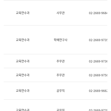
명,
교
직
육
위/
연
교육연수과
사무관
02-2669-9684
직
수
급,
과
전
어
화,
문
담
연
당
구
교육연수과
학예연구사
02-2669-9735
업
실
무)
어
문
연
구
교육연수과
주무관
02-2669-9736
과
어
문
교육연수과
주무관
02-2669-9758
연
구
과
(사
교육연수과
공무직
02-2669-9662
전
팀)
언
어
정
교육연수과
공무직
02-2669-9729