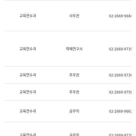
명,
교
직
육
위/
연
교육연수과
사무관
02-2669-9684
직
수
급,
과
전
어
화,
문
담
연
당
구
교육연수과
학예연구사
02-2669-9735
업
실
무)
어
문
연
구
교육연수과
주무관
02-2669-9736
과
어
문
교육연수과
주무관
02-2669-9758
연
구
과
(사
교육연수과
공무직
02-2669-9662
전
팀)
언
어
정
교육연수과
공무직
02-2669-9729