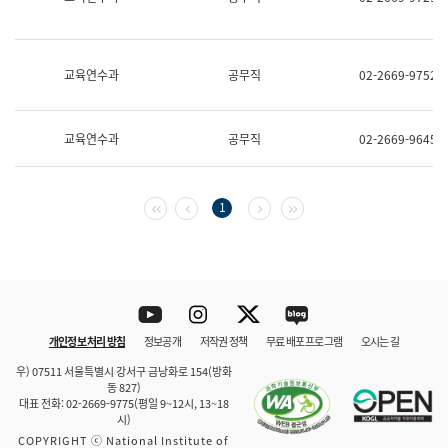
보
과
한
국
교육연수과
공무직
02-2669-9752
어
진
흥
과
교육연수과
공무직
02-2669-9645
수
어
점
자
첫 페이지
이전 페이지
다음 페이지
마지막 페이지
1
진
흥
과
Youtube
Instagram
Twitter
blog
개인정보 처리 방침
정보공개
저작권 정책
무료 배포 프로그램
오시는 길
바로 가기
문체부와 소속기관
우) 07511 서울특별시 강서구 금낭화로 154(방화
동 827)
대표 전화: 02-2669-9775(평일 9~12시, 13~18
시)
COPYRIGHT ⓒ National Institute of