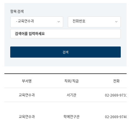
립
국
F
항목 검색
어
o
원
- 교육연수과
전화번호
r
조
m
직
도
국
어
원
원
장
기
획
연
수
부서명
직위/직급
전화
부
기
조
획
교육연수과
서기관
02-2669-9731
직
운
및
영
업
과
무
공
소
공
교육연수과
학예연구관
02-2669-9740
개
언
(부
어
서
과