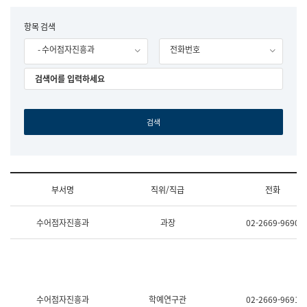
립
국
F
항목 검색
어
o
원
- 수어점자진흥과
전화번호
r
조
m
직
도
국
어
원
원
장
기
획
연
수
부서명
직위/직급
전화
부
기
조
획
수어점자진흥과
과장
02-2669-9690
직
운
및
영
업
과
무
공
소
공
개
언
(부
어
수어점자진흥과
학예연구관
02-2669-9691
서
과