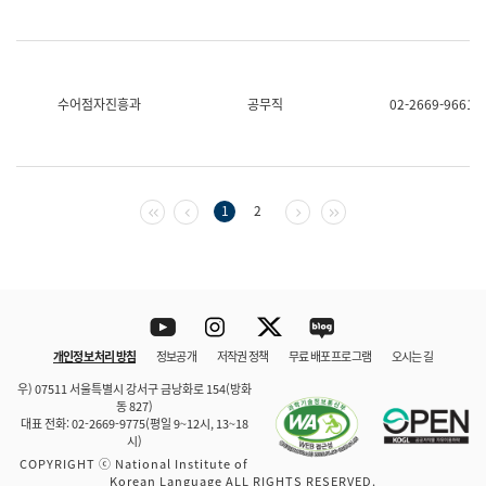
수어점자진흥과
공무직
02-2669-9661
첫 페이지
이전 페이지
다음 페이지
마지막 페이지
1
2
Youtube
Instagram
Twitter
blog
개인정보 처리 방침
정보공개
저작권 정책
무료 배포 프로그램
오시는 길
바로 가기
문체부와 소속기관
우) 07511 서울특별시 강서구 금낭화로 154(방화
동 827)
대표 전화: 02-2669-9775(평일 9~12시, 13~18
시)
COPYRIGHT ⓒ National Institute of
Korean Language ALL RIGHTS RESERVED.