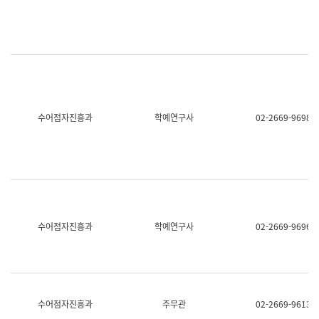
명,
교
직
육
위/
연
직
수
급,
과
전
어
화,
문
담
연
당
구
수어점자진흥과
학예연구사
02-2669-9698
업
실
무)
어
문
연
구
과
어
문
연
수어점자진흥과
학예연구사
02-2669-9696
구
과
(사
전
팀)
언
어
수어점자진흥과
주무관
02-2669-9613
정