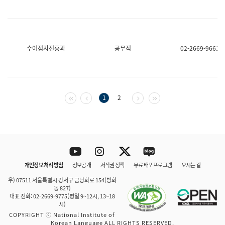
수어점자진흥과
공무직
02-2669-9661
첫 페이지
이전 페이지
다음 페이지
마지막 페이지
1
2
Youtube
Instagram
Twitter
blog
개인정보 처리 방침
정보공개
저작권 정책
무료 배포 프로그램
오시는 길
바로 가기
문체부와 소속기관
우) 07511 서울특별시 강서구 금낭화로 154(방화
동 827)
대표 전화: 02-2669-9775(평일 9~12시, 13~18
시)
COPYRIGHT ⓒ National Institute of
Korean Language ALL RIGHTS RESERVED.