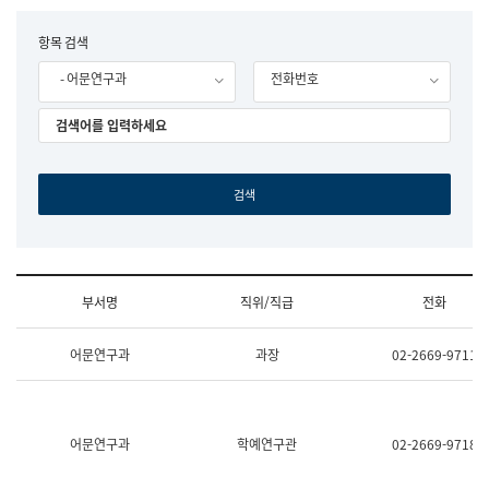
립
국
F
항목 검색
어
o
원
- 어문연구과
전화번호
r
조
m
직
도
국
어
원
원
장
기
획
연
수
부서명
직위/직급
전화
부
기
조
획
어문연구과
과장
02-2669-9711
직
운
및
영
업
과
무
공
소
공
어문연구과
학예연구관
02-2669-9718
개
언
(부
어
서
과