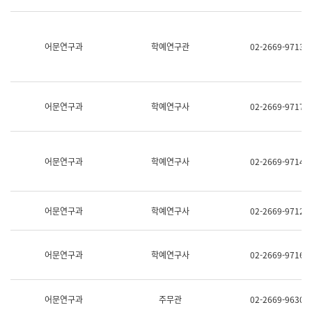
명,
교
직
육
위/
연
직
어문연구과
학예연구관
02-2669-9713
수
급,
과
전
어
화,
문
담
연
당
구
어문연구과
학예연구사
02-2669-9717
업
실
무)
어
문
연
어문연구과
학예연구사
02-2669-9714
구
과
어
문
어문연구과
학예연구사
02-2669-9712
연
구
과
(사
어문연구과
학예연구사
02-2669-9716
전
팀)
언
어
어문연구과
주무관
02-2669-9630
정