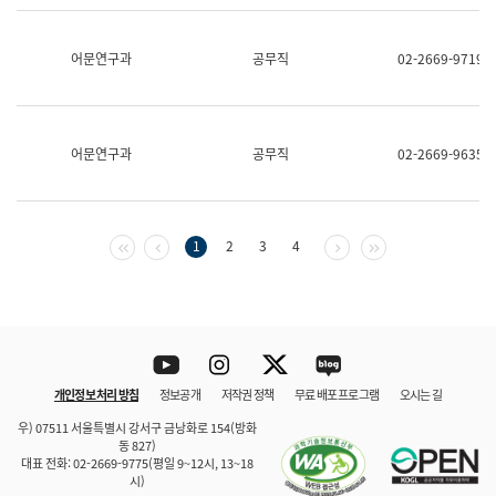
보
과
한
어문연구과
공무직
02-2669-9719
국
어
진
흥
과
어문연구과
공무직
02-2669-9635
수
어
점
자
진
첫 페이지
이전 페이지
다음 페이지
마지막 페이지
1
2
3
4
흥
과
Youtube
Instagram
Twitter
blog
개인정보 처리 방침
정보공개
저작권 정책
무료 배포 프로그램
오시는 길
바로 가기
문체부와 소속기관
우) 07511 서울특별시 강서구 금낭화로 154(방화
동 827)
대표 전화: 02-2669-9775(평일 9~12시, 13~18
시)