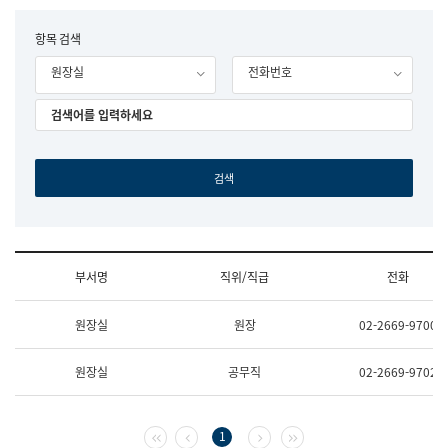
립
국
F
항목 검색
어
o
원
원장실
전화번호
r
조
m
직
도
국
어
원
원
장
기
획
연
수
부서명
직위/직급
전화
부
기
조
획
원장실
원장
02-2669-9700
직
운
및
영
업
과
원장실
공무직
02-2669-9702
무
공
소
공
개
언
(부
어
첫 페이지
이전 페이지
다음 페이지
마지막 페이지
1
서
과