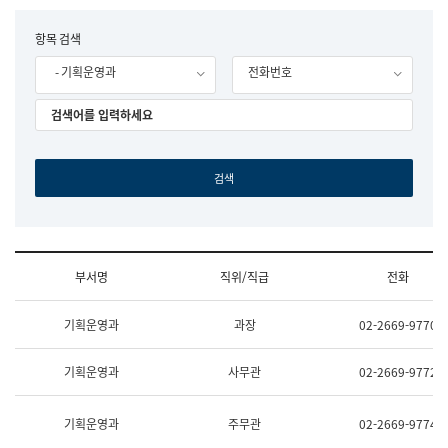
립
국
F
항목 검색
어
o
원
- 기획운영과
전화번호
r
조
m
직
도
국
어
원
원
장
기
획
연
수
부서명
직위/직급
전화
부
기
조
획
기획운영과
과장
02-2669-9770
직
운
및
영
업
과
기획운영과
사무관
02-2669-9772
무
공
소
공
개
언
기획운영과
주무관
02-2669-9774
(부
어
서
과