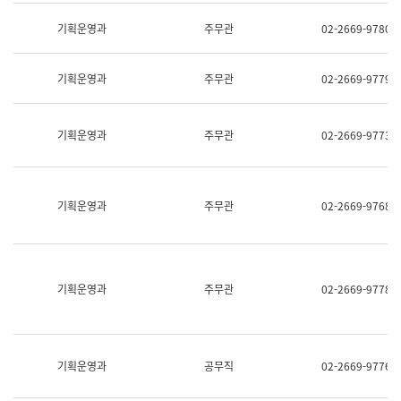
명,
교
직
기획운영과
주무관
02-2669-9780
육
위/
연
직
수
급,
과
기획운영과
주무관
02-2669-9779
전
어
화,
문
담
연
당
기획운영과
주무관
02-2669-9773
구
업
실
무)
어
문
연
기획운영과
주무관
02-2669-9768
구
과
어
문
연
구
기획운영과
주무관
02-2669-9778
과
(사
전
팀)
언
기획운영과
공무직
02-2669-9776
어
정