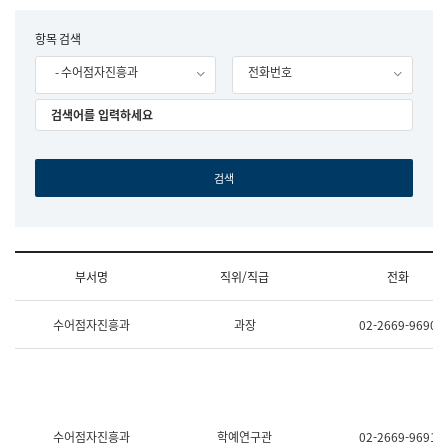
립
국
F
항목 검색
어
o
원
- 수어점자진흥과
전화번호
r
조
m
직
도
국
어
원
원
장
기
획
연
수
부서명
직위/직급
전화
부
기
조
획
수어점자진흥과
과장
02-2669-9690
직
운
및
영
업
과
무
공
소
공
개
언
(부
어
수어점자진흥과
학예연구관
02-2669-9691
서
과