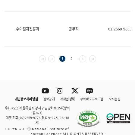
수어점자진흥과
공무직
02-2669-9661
첫 페이지
이전 페이지
다음 페이지
마지막 페이지
1
2
Youtube
Instagram
Twitter
blog
개인정보 처리 방침
정보공개
저작권 정책
무료 배포 프로그램
오시는 길
바로 가기
문체부와 소속기관
우) 07511 서울특별시 강서구 금낭화로 154(방화
동 827)
대표 전화: 02-2669-9775(평일 9~12시, 13~18
시)
COPYRIGHT ⓒ National Institute of
Korean Language ALL RIGHTS RESERVED.