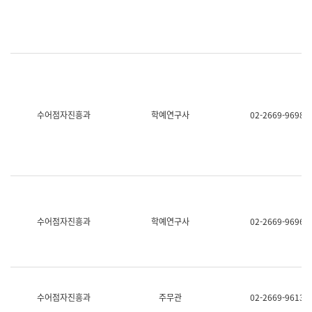
명,
교
직
육
위/
연
직
수
급,
과
전
어
화,
문
담
연
당
구
수어점자진흥과
학예연구사
02-2669-9698
업
실
무)
어
문
연
구
과
어
문
연
수어점자진흥과
학예연구사
02-2669-9696
구
과
(사
전
팀)
언
어
수어점자진흥과
주무관
02-2669-9613
정