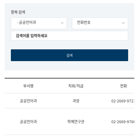
립
국
F
항목 검색
어
o
원
- 공공언어과
전화번호
r
조
m
직
도
국
어
원
원
장
기
획
연
수
부서명
직위/직급
전화
부
기
조
획
공공언어과
과장
02-2669-9721
직
운
및
영
업
과
무
공
공공언어과
학예연구관
02-2669-9766
소
공
개
언
(부
어
서
과