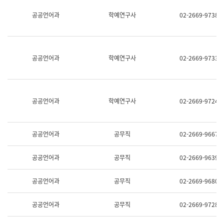
명,
교
공공언어과
학예연구사
02-2669-9738
직
육
위/
연
직
수
급,
과
전
어
공공언어과
학예연구사
02-2669-9733
화,
문
담
연
당
구
업
실
무)
어
공공언어과
학예연구사
02-2669-9724
문
연
구
과
공공언어과
공무직
02-2669-9667
어
문
연
공공언어과
공무직
02-2669-9639
구
과
(사
공공언어과
공무직
02-2669-9680
전
팀)
언
공공언어과
공무직
02-2669-9728
어
정