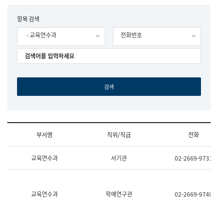
립
국
F
항목 검색
어
o
원
- 교육연수과
전화번호
r
조
m
직
도
국
어
원
원
장
기
획
연
수
부서명
직위/직급
전화
부
기
조
획
교육연수과
서기관
02-2669-9731
직
운
및
영
업
과
무
공
소
공
교육연수과
학예연구관
02-2669-9740
개
언
(부
어
서
과