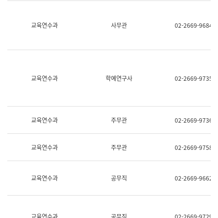
명,
교
직
육
위/
연
교육연수과
사무관
02-2669-9684
직
수
급,
과
전
어
화,
문
담
연
당
구
교육연수과
학예연구사
02-2669-9735
업
실
무)
어
문
연
구
교육연수과
주무관
02-2669-9736
과
어
문
교육연수과
주무관
02-2669-9758
연
구
과
(사
교육연수과
공무직
02-2669-9662
전
팀)
언
어
정
교육연수과
공무직
02-2669-9729