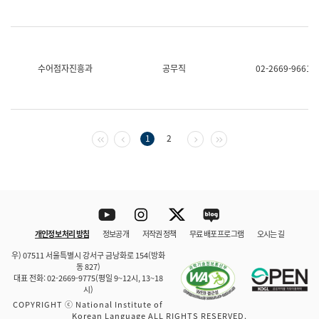
수어점자진흥과
공무직
02-2669-9661
첫 페이지
이전 페이지
다음 페이지
마지막 페이지
1
2
Youtube
Instagram
Twitter
blog
개인정보 처리 방침
정보공개
저작권 정책
무료 배포 프로그램
오시는 길
바로 가기
문체부와 소속기관
우) 07511 서울특별시 강서구 금낭화로 154(방화
동 827)
대표 전화: 02-2669-9775(평일 9~12시, 13~18
시)
COPYRIGHT ⓒ National Institute of
Korean Language ALL RIGHTS RESERVED.