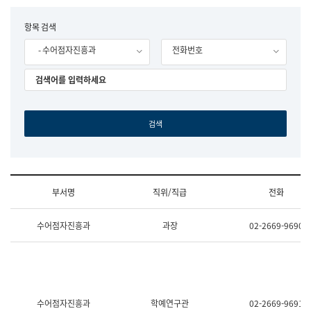
립
국
F
항목 검색
어
o
원
- 수어점자진흥과
전화번호
r
조
m
직
도
국
어
원
원
장
기
획
연
수
부서명
직위/직급
전화
부
기
조
획
수어점자진흥과
과장
02-2669-9690
직
운
및
영
업
과
무
공
소
공
개
언
(부
어
수어점자진흥과
학예연구관
02-2669-9691
서
과