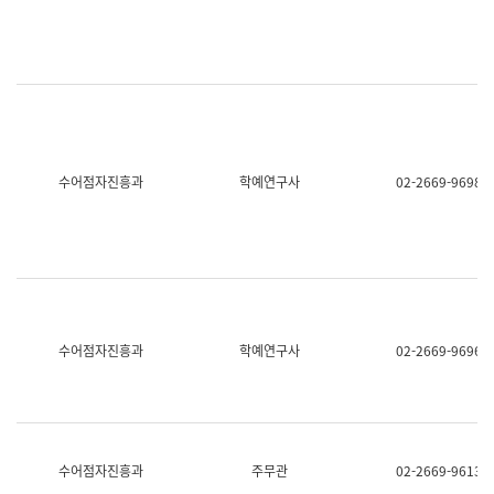
명,
교
직
육
위/
연
직
수
급,
과
전
어
화,
문
담
연
당
구
수어점자진흥과
학예연구사
02-2669-9698
업
실
무)
어
문
연
구
과
어
문
연
수어점자진흥과
학예연구사
02-2669-9696
구
과
(사
전
팀)
언
어
수어점자진흥과
주무관
02-2669-9613
정