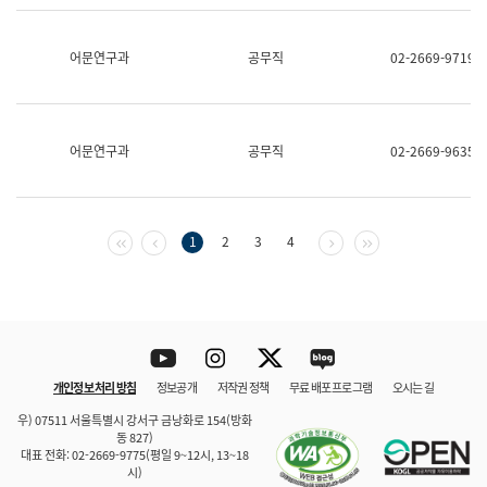
보
과
한
어문연구과
공무직
02-2669-9719
국
어
진
흥
과
어문연구과
공무직
02-2669-9635
수
어
점
자
진
첫 페이지
이전 페이지
다음 페이지
마지막 페이지
1
2
3
4
흥
과
Youtube
Instagram
Twitter
blog
개인정보 처리 방침
정보공개
저작권 정책
무료 배포 프로그램
오시는 길
바로 가기
문체부와 소속기관
우) 07511 서울특별시 강서구 금낭화로 154(방화
동 827)
대표 전화: 02-2669-9775(평일 9~12시, 13~18
시)