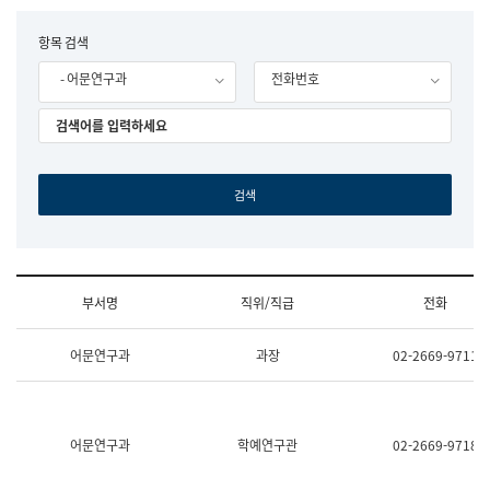
립
국
F
항목 검색
어
o
원
- 어문연구과
전화번호
r
조
m
직
도
국
어
원
원
장
기
획
연
수
부서명
직위/직급
전화
부
기
조
획
어문연구과
과장
02-2669-9711
직
운
및
영
업
과
무
공
소
공
어문연구과
학예연구관
02-2669-9718
개
언
(부
어
서
과