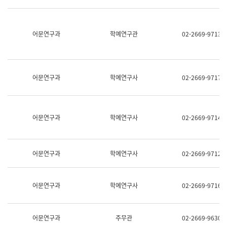
명,
교
직
육
위/
연
직
어문연구과
학예연구관
02-2669-9713
수
급,
과
전
어
화,
문
담
연
당
구
어문연구과
학예연구사
02-2669-9717
업
실
무)
어
문
연
어문연구과
학예연구사
02-2669-9714
구
과
어
문
어문연구과
학예연구사
02-2669-9712
연
구
과
(사
어문연구과
학예연구사
02-2669-9716
전
팀)
언
어
어문연구과
주무관
02-2669-9630
정