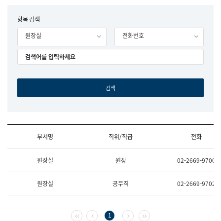
립
국
F
항목 검색
어
o
원
원장실
전화번호
r
조
m
직
도
국
어
원
원
장
기
획
연
수
부서명
직위/직급
전화
부
기
조
획
원장실
원장
02-2669-9700
직
운
및
영
업
과
원장실
공무직
02-2669-9702
무
공
소
공
개
언
(부
어
첫 페이지
이전 페이지
다음 페이지
마지막 페이지
1
서
과