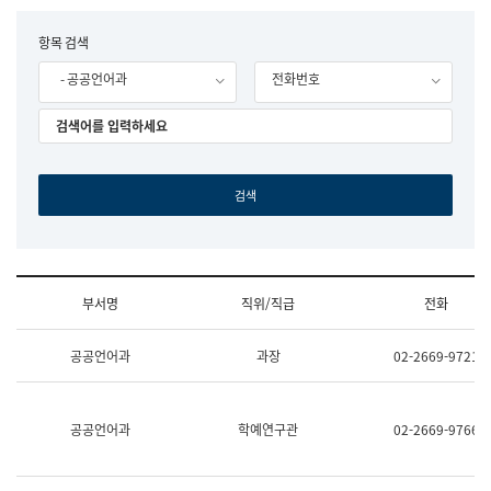
립
국
F
항목 검색
어
o
원
- 공공언어과
전화번호
r
조
m
직
도
국
어
원
원
장
기
획
연
수
부서명
직위/직급
전화
부
기
조
획
공공언어과
과장
02-2669-9721
직
운
및
영
업
과
무
공
공공언어과
학예연구관
02-2669-9766
소
공
개
언
(부
어
서
과