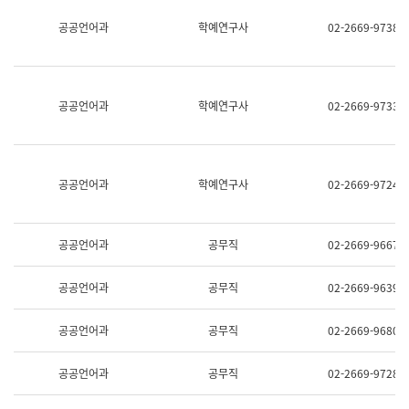
명,
교
공공언어과
학예연구사
02-2669-9738
직
육
위/
연
직
수
급,
과
전
어
공공언어과
학예연구사
02-2669-9733
화,
문
담
연
당
구
업
실
무)
어
공공언어과
학예연구사
02-2669-9724
문
연
구
과
공공언어과
공무직
02-2669-9667
어
문
연
공공언어과
공무직
02-2669-9639
구
과
(사
공공언어과
공무직
02-2669-9680
전
팀)
언
공공언어과
공무직
02-2669-9728
어
정