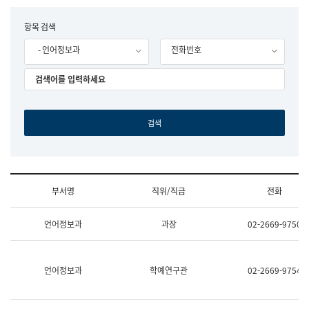
립
국
F
항목 검색
어
o
원
- 언어정보과
전화번호
r
조
m
직
도
국
어
원
원
장
기
획
연
수
부서명
직위/직급
전화
부
기
조
획
언어정보과
과장
02-2669-9750
직
운
및
영
업
과
무
공
언어정보과
학예연구관
02-2669-9754
소
공
개
언
(부
어
서
과