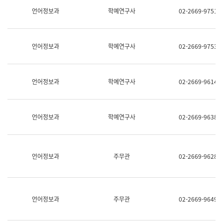
명,
교
언어정보과
학예연구사
02-2669-9751
직
육
위/
연
직
수
급,
과
언어정보과
학예연구사
02-2669-9753
전
어
화,
문
담
연
당
구
언어정보과
학예연구사
02-2669-9614
업
실
무)
어
문
연
언어정보과
학예연구사
02-2669-9638
구
과
어
문
연
언어정보과
주무관
02-2669-9628
구
과
(사
전
팀)
언어정보과
주무관
02-2669-9649
언
어
정