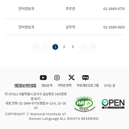
보
과
언어정보과
주무관
02-2669-9759
한
국
어
언어정보과
공무직
02-2669-9650
진
흥
과
수
첫 페이지
이전 페이지
다음 페이지
마지막 페이지
1
2
3
어
점
자
진
흥
과
Youtube
Instagram
Twitter
blog
개인정보 처리 방침
정보공개
저작권 정책
무료 배포 프로그램
오시는 길
바로 가기
문체부와 소속기관
우) 07511 서울특별시 강서구 금낭화로 154(방화
동 827)
대표 전화: 02-2669-9775(평일 9~12시, 13~18
시)
COPYRIGHT ⓒ National Institute of
Korean Language ALL RIGHTS RESERVED.