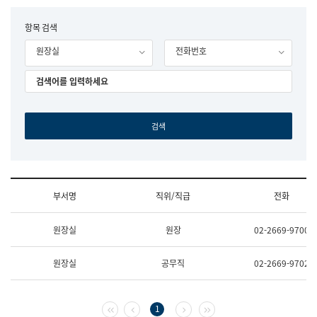
립
국
F
항목 검색
어
o
원
원장실
전화번호
r
조
m
직
도
국
어
원
원
장
기
획
연
수
부서명
직위/직급
전화
부
기
조
획
원장실
원장
02-2669-9700
직
운
및
영
업
과
원장실
공무직
02-2669-9702
무
공
소
공
개
언
(부
어
첫 페이지
이전 페이지
다음 페이지
마지막 페이지
1
서
과