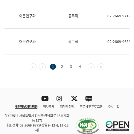
보
과
한
어문연구과
공무직
02-2669-9719
국
어
진
흥
과
어문연구과
공무직
02-2669-9635
수
어
점
자
진
첫 페이지
이전 페이지
다음 페이지
마지막 페이지
1
2
3
4
흥
과
Youtube
Instagram
Twitter
blog
개인정보 처리 방침
정보공개
저작권 정책
무료 배포 프로그램
오시는 길
바로 가기
문체부와 소속기관
우) 07511 서울특별시 강서구 금낭화로 154(방화
동 827)
대표 전화: 02-2669-9775(평일 9~12시, 13~18
시)