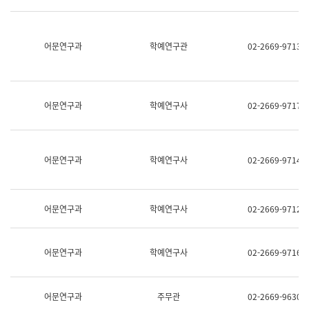
명,
교
직
육
위/
연
직
어문연구과
학예연구관
02-2669-9713
수
급,
과
전
어
화,
문
담
연
당
구
어문연구과
학예연구사
02-2669-9717
업
실
무)
어
문
연
어문연구과
학예연구사
02-2669-9714
구
과
어
문
어문연구과
학예연구사
02-2669-9712
연
구
과
(사
어문연구과
학예연구사
02-2669-9716
전
팀)
언
어
어문연구과
주무관
02-2669-9630
정