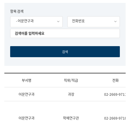
립
국
F
항목 검색
어
o
원
- 어문연구과
전화번호
r
조
m
직
도
국
어
원
원
장
기
획
연
수
부서명
직위/직급
전화
부
기
조
획
어문연구과
과장
02-2669-9711
직
운
및
영
업
과
무
공
소
공
어문연구과
학예연구관
02-2669-9718
개
언
(부
어
서
과