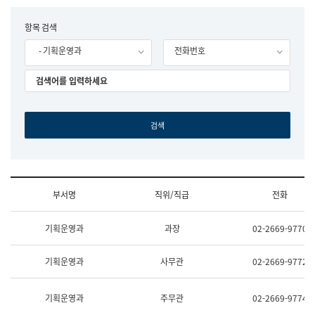
립
국
F
항목 검색
어
o
원
- 기획운영과
전화번호
r
조
m
직
도
국
어
원
원
장
기
획
연
수
부서명
직위/직급
전화
부
기
조
획
기획운영과
과장
02-2669-9770
직
운
및
영
업
과
기획운영과
사무관
02-2669-9772
무
공
소
공
개
언
기획운영과
주무관
02-2669-9774
(부
어
서
과