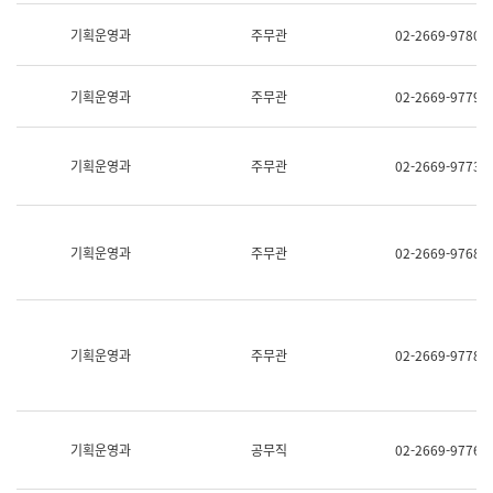
명,
교
직
기획운영과
주무관
02-2669-9780
육
위/
연
직
수
급,
과
기획운영과
주무관
02-2669-9779
전
어
화,
문
담
연
당
기획운영과
주무관
02-2669-9773
구
업
실
무)
어
문
연
기획운영과
주무관
02-2669-9768
구
과
어
문
연
구
기획운영과
주무관
02-2669-9778
과
(사
전
팀)
언
기획운영과
공무직
02-2669-9776
어
정