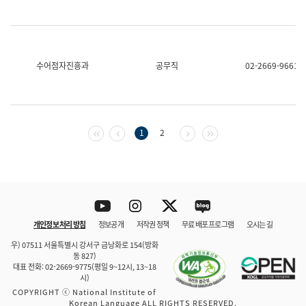
수어점자진흥과
공무직
02-2669-9661
첫 페이지
이전 페이지
다음 페이지
마지막 페이지
1
2
Youtube
Instagram
Twitter
blog
개인정보 처리 방침
정보공개
저작권 정책
무료 배포 프로그램
오시는 길
바로 가기
문체부와 소속기관
우) 07511 서울특별시 강서구 금낭화로 154(방화
동 827)
대표 전화: 02-2669-9775(평일 9~12시, 13~18
시)
COPYRIGHT ⓒ National Institute of
Korean Language ALL RIGHTS RESERVED.