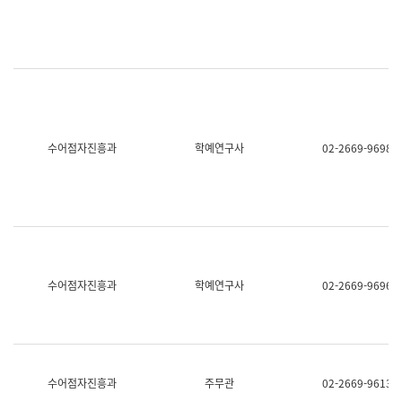
명,
교
직
육
위/
연
직
수
급,
과
전
어
화,
문
담
연
당
구
수어점자진흥과
학예연구사
02-2669-9698
업
실
무)
어
문
연
구
과
어
문
연
수어점자진흥과
학예연구사
02-2669-9696
구
과
(사
전
팀)
언
어
수어점자진흥과
주무관
02-2669-9613
정