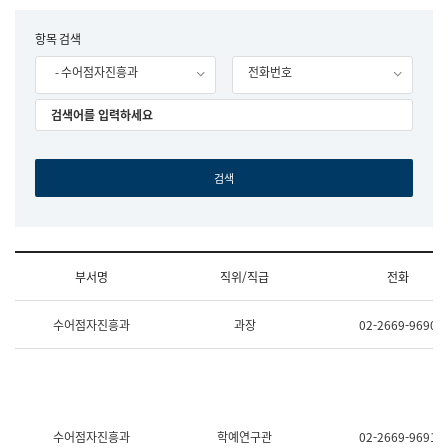
립
국
F
항목 검색
어
o
원
- 수어점자진흥과
전화번호
r
조
m
직
도
국
어
원
원
장
기
획
연
수
부서명
직위/직급
전화
부
기
조
획
수어점자진흥과
과장
02-2669-9690
직
운
및
영
업
과
무
공
소
공
개
언
(부
어
수어점자진흥과
학예연구관
02-2669-9691
서
과