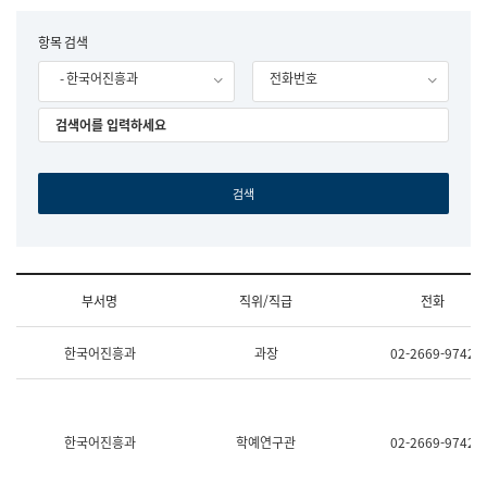
립
국
F
항목 검색
어
o
원
- 한국어진흥과
전화번호
r
조
m
직
도
국
어
원
원
장
기
획
연
수
부서명
직위/직급
전화
부
기
조
획
한국어진흥과
과장
02-2669-9742
직
운
및
영
업
과
무
공
소
공
한국어진흥과
학예연구관
02-2669-9742
개
언
(부
어
서
과