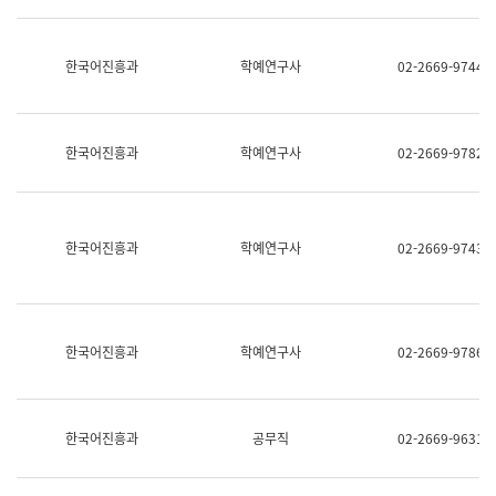
명,
교
직
육
위/
연
한국어진흥과
학예연구사
02-2669-9744
직
수
급,
과
전
어
화,
문
담
연
한국어진흥과
학예연구사
02-2669-9782
당
구
업
실
무)
어
문
연
한국어진흥과
학예연구사
02-2669-9743
구
과
어
문
연
한국어진흥과
학예연구사
02-2669-9786
구
과
(사
전
팀)
한국어진흥과
공무직
02-2669-9631
언
어
정