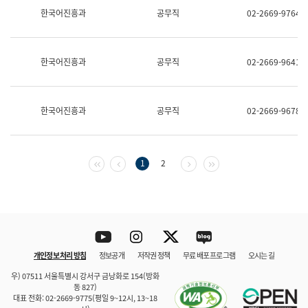
보
한국어진흥과
공무직
02-2669-9764
과
한
국
어
한국어진흥과
공무직
02-2669-9641
진
흥
과
수
한국어진흥과
공무직
02-2669-9678
어
점
자
진
흥
첫 페이지
이전 페이지
다음 페이지
마지막 페이지
1
2
과
Youtube
Instagram
Twitter
blog
개인정보 처리 방침
정보공개
저작권 정책
무료 배포 프로그램
오시는 길
바로 가기
문체부와 소속기관
우) 07511 서울특별시 강서구 금낭화로 154(방화
동 827)
대표 전화: 02-2669-9775(평일 9~12시, 13~18