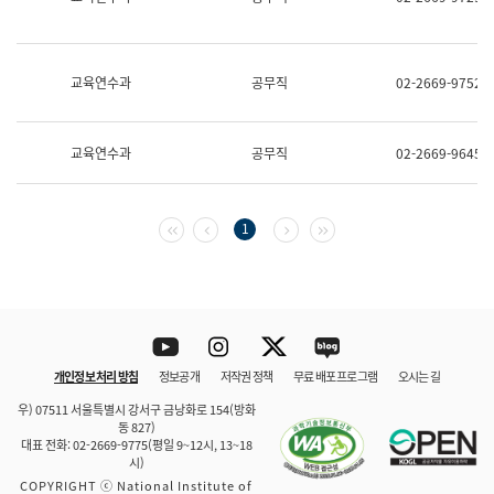
보
과
한
국
교육연수과
공무직
02-2669-9752
어
진
흥
과
교육연수과
공무직
02-2669-9645
수
어
점
자
첫 페이지
이전 페이지
다음 페이지
마지막 페이지
1
진
흥
과
Youtube
Instagram
Twitter
blog
개인정보 처리 방침
정보공개
저작권 정책
무료 배포 프로그램
오시는 길
바로 가기
문체부와 소속기관
우) 07511 서울특별시 강서구 금낭화로 154(방화
동 827)
대표 전화: 02-2669-9775(평일 9~12시, 13~18
시)
COPYRIGHT ⓒ National Institute of