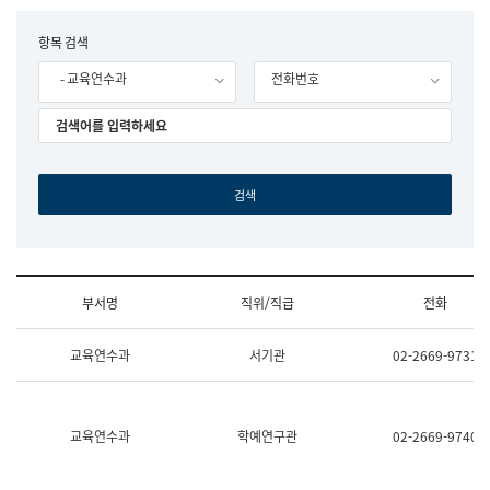
립
국
F
항목 검색
어
o
원
- 교육연수과
전화번호
r
조
m
직
도
국
어
원
원
장
기
획
연
수
부서명
직위/직급
전화
부
기
조
획
교육연수과
서기관
02-2669-9731
직
운
및
영
업
과
무
공
소
공
교육연수과
학예연구관
02-2669-9740
개
언
(부
어
서
과