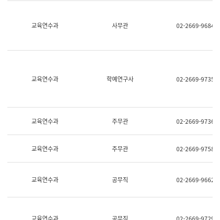
명,
교
직
육
위/
연
교육연수과
사무관
02-2669-9684
직
수
급,
과
전
어
화,
문
담
연
당
구
교육연수과
학예연구사
02-2669-9735
업
실
무)
어
문
연
구
교육연수과
주무관
02-2669-9736
과
어
문
교육연수과
주무관
02-2669-9758
연
구
과
(사
교육연수과
공무직
02-2669-9662
전
팀)
언
어
정
교육연수과
공무직
02-2669-9729