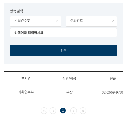
립
국
F
항목 검색
어
o
원
기획연수부
전화번호
r
조
m
직
도
국
어
원
원
장
기
획
연
수
부서명
직위/직급
전화
부
기
조
획
기획연수부
부장
02-2669-9730
직
운
및
영
업
과
무
공
첫 페이지
이전 페이지
다음 페이지
마지막 페이지
1
소
공
개
언
(부
어
서
과