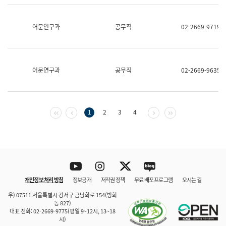
보
과
한
어문연구과
공무직
02-2669-9719
국
어
진
흥
과
어문연구과
공무직
02-2669-9635
수
어
점
자
진
첫 페이지
이전 페이지
다음 페이지
마지막 페이지
1
2
3
4
흥
과
Youtube
Instagram
Twitter
blog
개인정보 처리 방침
정보공개
저작권 정책
무료 배포 프로그램
오시는 길
바로 가기
문체부와 소속기관
우) 07511 서울특별시 강서구 금낭화로 154(방화
동 827)
대표 전화: 02-2669-9775(평일 9~12시, 13~18
시)