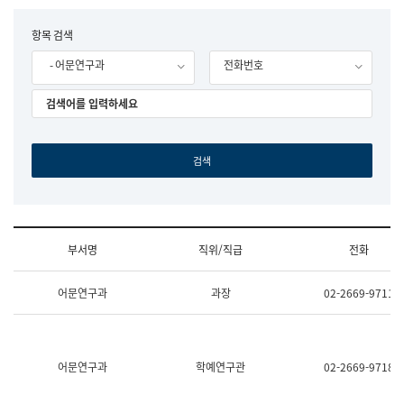
립
국
F
항목 검색
어
o
원
- 어문연구과
전화번호
r
조
m
직
도
국
어
원
원
장
기
획
연
수
부서명
직위/직급
전화
부
기
조
획
어문연구과
과장
02-2669-9711
직
운
및
영
업
과
무
공
소
공
어문연구과
학예연구관
02-2669-9718
개
언
(부
어
서
과