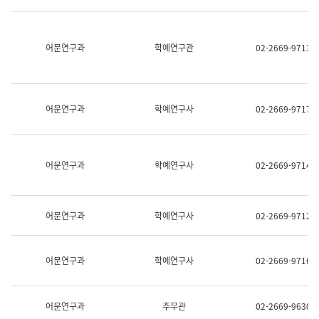
명,
교
직
육
위/
연
직
어문연구과
학예연구관
02-2669-9713
수
급,
과
전
어
화,
문
담
연
당
구
어문연구과
학예연구사
02-2669-9717
업
실
무)
어
문
연
어문연구과
학예연구사
02-2669-9714
구
과
어
문
어문연구과
학예연구사
02-2669-9712
연
구
과
(사
어문연구과
학예연구사
02-2669-9716
전
팀)
언
어
어문연구과
주무관
02-2669-9630
정