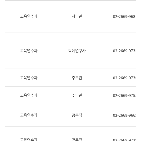
명,
교
직
육
위/
연
교육연수과
사무관
02-2669-9684
직
수
급,
과
전
어
화,
문
담
연
당
구
교육연수과
학예연구사
02-2669-9735
업
실
무)
어
문
연
구
교육연수과
주무관
02-2669-9736
과
어
문
교육연수과
주무관
02-2669-9758
연
구
과
(사
교육연수과
공무직
02-2669-9662
전
팀)
언
어
정
교육연수과
공무직
02-2669-9729