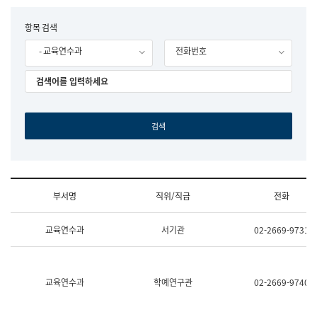
립
국
F
항목 검색
어
o
원
- 교육연수과
전화번호
r
조
m
직
도
국
어
원
원
장
기
획
연
수
부서명
직위/직급
전화
부
기
조
획
교육연수과
서기관
02-2669-9731
직
운
및
영
업
과
무
공
소
공
교육연수과
학예연구관
02-2669-9740
개
언
(부
어
서
과