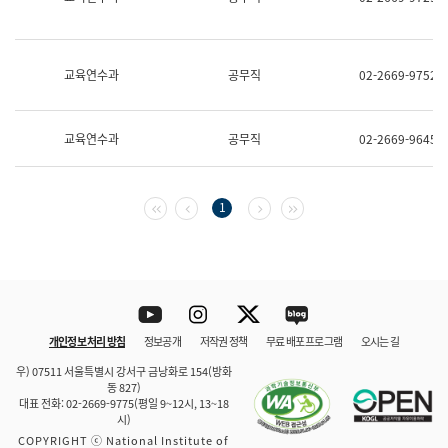
보
과
한
국
교육연수과
공무직
02-2669-9752
어
진
흥
과
교육연수과
공무직
02-2669-9645
수
어
점
자
첫 페이지
이전 페이지
다음 페이지
마지막 페이지
1
진
흥
과
Youtube
Instagram
Twitter
blog
개인정보 처리 방침
정보공개
저작권 정책
무료 배포 프로그램
오시는 길
바로 가기
문체부와 소속기관
우) 07511 서울특별시 강서구 금낭화로 154(방화
동 827)
대표 전화: 02-2669-9775(평일 9~12시, 13~18
시)
COPYRIGHT ⓒ National Institute of