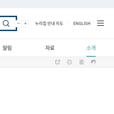
누리집 안내 지도
ENGLISH
전체 
축소
확대
알림
자료
소개
주소 복사
프린트
점자파일 내려받기
점자뷰어 보