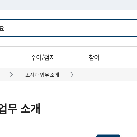
수어/점자
참여
조직과 업무 소개
바로가기
바로가기
업무 소개