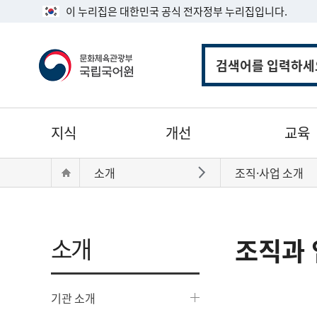
이 누리집은 대한민국 공식 전자정부 누리집입니다.
통
합
검
색
주
지식
개선
교육
메
뉴
현
Home
소개
조직·사업 소개
바로가기
재
위
치:
소개
조직과 
기관 소개