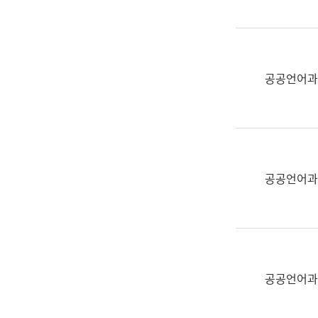
(부
획
서
운
명,
영
직
과
위/
공공언어과
공
직
공
급,
언
전
어
화,
과
담
교
공공언어과
당
육
업
연
무)
수
과
어
문
공공언어과
연
구