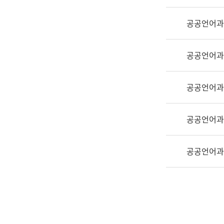
실
어
공공언어과
문
연
구
공공언어과
과
어
문
공공언어과
연
구
공공언어과
과
(사
전
공공언어과
팀)
언
어
정
보
과