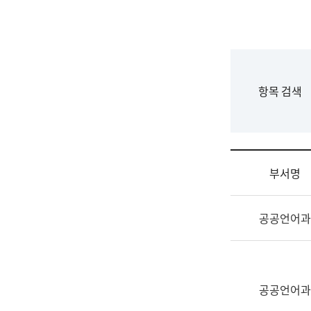
국
립
국
어
원
F
항목 검색
조
o
직
r
도
m
국
어
부서명
원
원
조
장
공공언어과
직
기
및
획
업
연
무
수
소
공공언어과
부
개
기