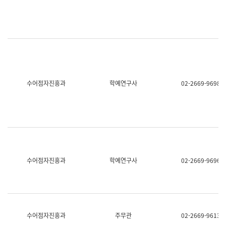
명,
교
직
육
위/
연
직
수
급,
과
전
어
화,
문
담
연
당
구
수어점자진흥과
학예연구사
02-2669-9698
업
실
무)
어
문
연
구
과
어
문
연
수어점자진흥과
학예연구사
02-2669-9696
구
과
(사
전
팀)
언
어
수어점자진흥과
주무관
02-2669-9613
정