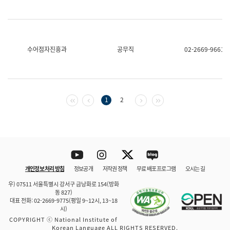
수어점자진흥과
공무직
02-2669-9661
첫 페이지
이전 페이지
다음 페이지
마지막 페이지
1
2
Youtube
Instagram
Twitter
blog
개인정보 처리 방침
정보공개
저작권 정책
무료 배포 프로그램
오시는 길
바로 가기
문체부와 소속기관
우) 07511 서울특별시 강서구 금낭화로 154(방화
동 827)
대표 전화: 02-2669-9775(평일 9~12시, 13~18
시)
COPYRIGHT ⓒ National Institute of
Korean Language ALL RIGHTS RESERVED.