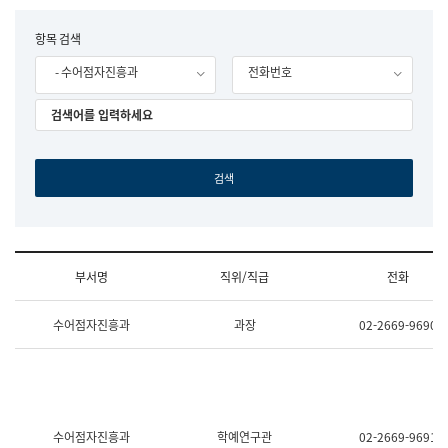
립
국
F
항목 검색
어
o
원
- 수어점자진흥과
전화번호
r
조
m
직
도
국
어
원
원
장
기
획
연
수
부서명
직위/직급
전화
부
기
조
획
수어점자진흥과
과장
02-2669-9690
직
운
및
영
업
과
무
공
소
공
개
언
(부
어
수어점자진흥과
학예연구관
02-2669-9691
서
과