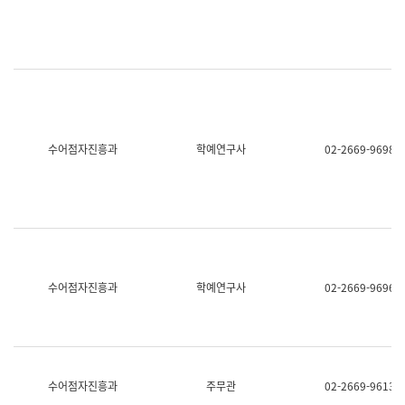
명,
교
직
육
위/
연
직
수
급,
과
전
어
화,
문
담
연
당
구
수어점자진흥과
학예연구사
02-2669-9698
업
실
무)
어
문
연
구
과
어
문
연
수어점자진흥과
학예연구사
02-2669-9696
구
과
(사
전
팀)
언
어
수어점자진흥과
주무관
02-2669-9613
정