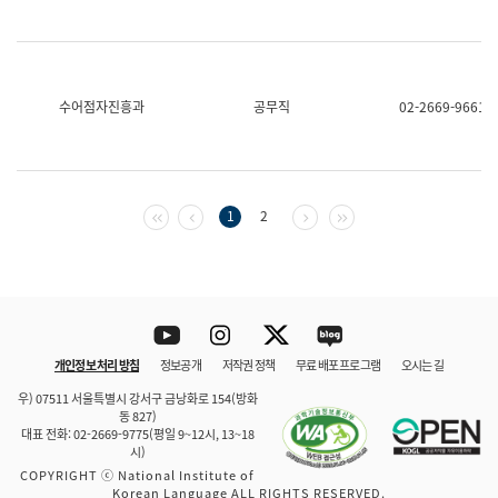
수어점자진흥과
공무직
02-2669-9661
첫 페이지
이전 페이지
다음 페이지
마지막 페이지
1
2
Youtube
Instagram
Twitter
blog
개인정보 처리 방침
정보공개
저작권 정책
무료 배포 프로그램
오시는 길
바로 가기
문체부와 소속기관
우) 07511 서울특별시 강서구 금낭화로 154(방화
동 827)
대표 전화: 02-2669-9775(평일 9~12시, 13~18
시)
COPYRIGHT ⓒ National Institute of
Korean Language ALL RIGHTS RESERVED.