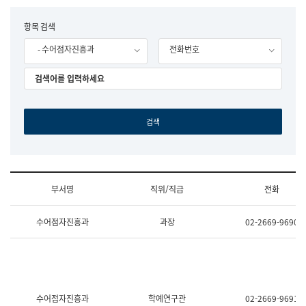
립
국
F
항목 검색
어
o
원
- 수어점자진흥과
전화번호
r
조
m
직
도
국
어
원
원
장
기
획
연
수
부서명
직위/직급
전화
부
기
조
획
수어점자진흥과
과장
02-2669-9690
직
운
및
영
업
과
무
공
소
공
개
언
(부
어
수어점자진흥과
학예연구관
02-2669-9691
서
과